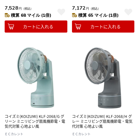
7,528
7,172
円
（税込）
円
（税込）
積算 68 マイル (1倍)
積算 65 マイル (1倍)
カートに入れる
カートに入れる
コイズミ(KOIZUMI) KLF-2068/G グ
コイズミ(KOIZUMI) KLF-2068/H グ
リーン ミニリビング扇風機節電・電
レー ミニリビング扇風機節電・電気
気代対策 心地よい風
代対策 心地よい風
ＥＣカレント
ＥＣカレント