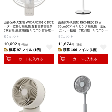
山善(YAMAZEN) YWX-AFD301 C DCモ
山善(YAMAZEN) RHX-BED035 W
ーター壁掛け扇風機 左右自動首振り
35cmDCハイリビング扇風機 温度
5枚羽根 風量3段階 リモコン付節電・
センサー搭載 7枚羽根 リモコン
電気代対策 心地よい風
付 風量12段階節電・電気代対策 心
ＥＣカレント
ＥＣカレント
地よい風
10,692
11,674
円
（税込）
円
（税込）
積算 97 マイル (1倍)
積算 106 マイル (1倍)
カートに入れる
カートに入れる