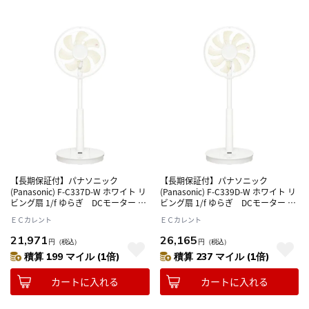
【長期保証付】パナソニック
【長期保証付】パナソニック
(Panasonic) F-C337D-W ホワイト リ
(Panasonic) F-C339D-W ホワイト リ
ビング扇 1/f ゆらぎ DCモーター 7
ビング扇 1/f ゆらぎ DCモーター 9
枚羽根 30cm リモコン付き節電・電
枚羽根 30cm リモコン付き節電・電
ＥＣカレント
ＥＣカレント
気代対策 心地よい風
気代対策 心地よい風
21,971
26,165
円
（税込）
円
（税込）
積算 199 マイル (1倍)
積算 237 マイル (1倍)
カートに入れる
カートに入れる