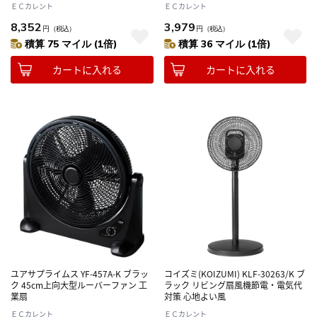
ＥＣカレント
ＥＣカレント
8,352
3,979
円
（税込）
円
（税込）
積算 75 マイル (1倍)
積算 36 マイル (1倍)
カートに入れる
カートに入れる
ユアサプライムス YF-457A-K ブラッ
コイズミ(KOIZUMI) KLF-30263/K ブ
ク 45cm上向大型ルーバーファン 工
ラック リビング扇風機節電・電気代
業扇
対策 心地よい風
ＥＣカレント
ＥＣカレント