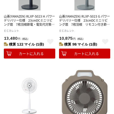
山善(YAMAZEN) RLXP-S023 H パワー
山善(YAMAZEN) RLXP-S023 G パワー
デリバリー仕様 23cmDCミニリビ
デリバリー仕様 23cmDCミニリビ
ング扇 7枚羽根節電・電気代対策
ング扇 7枚羽根 リモコン付き節
心地よい風
電・電気代対策 心地よい風
ＥＣカレント
ＥＣカレント
13,480
10,875
円
（税込）
円
（税込）
積算 122 マイル (1倍)
積算 98 マイル (1倍)
カートに入れる
カートに入れる