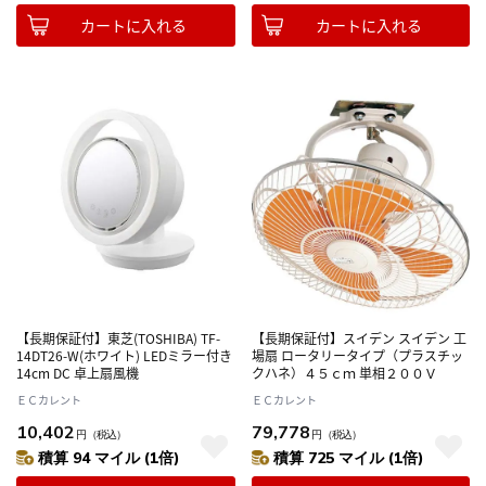
カートに入れる
カートに入れる
【長期保証付】東芝(TOSHIBA) TF-
【長期保証付】スイデン スイデン 工
14DT26-W(ホワイト) LEDミラー付き
場扇 ロータリータイプ（プラスチッ
14cm DC 卓上扇風機
クハネ）４５ｃｍ 単相２００Ｖ
ＥＣカレント
ＥＣカレント
10,402
79,778
円
（税込）
円
（税込）
積算 94 マイル (1倍)
積算 725 マイル (1倍)