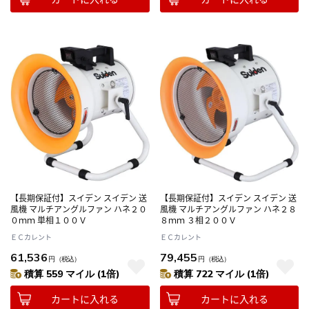
【長期保証付】スイデン スイデン 送
【長期保証付】スイデン スイデン 送
風機 マルチアングルファン ハネ２０
風機 マルチアングルファン ハネ２８
０ｍｍ 単相１００Ｖ
８ｍｍ ３相２００Ｖ
ＥＣカレント
ＥＣカレント
61,536
79,455
円
（税込）
円
（税込）
積算 559 マイル (1倍)
積算 722 マイル (1倍)
カートに入れる
カートに入れる