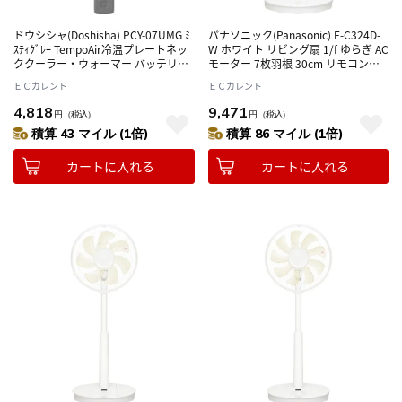
ドウシシャ(Doshisha) PCY-07UMG ﾐ
パナソニック(Panasonic) F-C324D-
ｽﾃｨｸﾞﾚｰ TempoAir冷温プレートネッ
W ホワイト リビング扇 1/f ゆらぎ AC
ククーラー・ウォーマー バッテリー
モーター 7枚羽根 30cm リモコン付
別
き節電・電気代対策 心地よい風
ＥＣカレント
ＥＣカレント
4,818
9,471
円
（税込）
円
（税込）
積算 43 マイル (1倍)
積算 86 マイル (1倍)
カートに入れる
カートに入れる