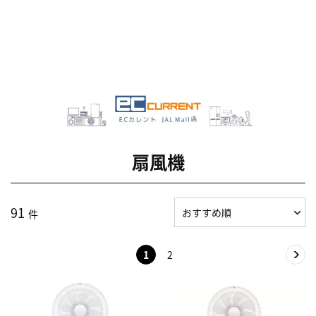
扇風機
91
件
1
2