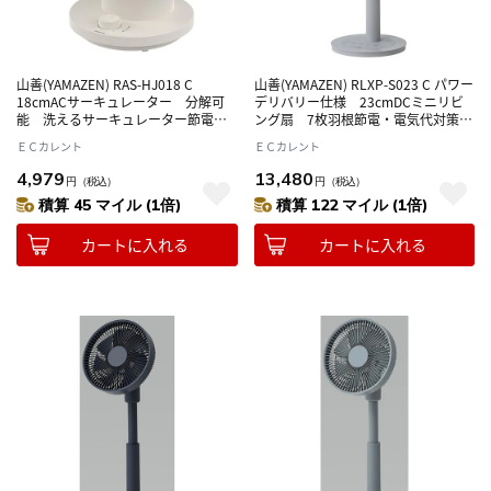
山善(YAMAZEN) RAS-HJ018 C
山善(YAMAZEN) RLXP-S023 C パワー
18cmACサーキュレーター 分解可
デリバリー仕様 23cmDCミニリビ
能 洗えるサーキュレーター節電・
ング扇 7枚羽根節電・電気代対策
電気代対策 心地よい風
心地よい風
ＥＣカレント
ＥＣカレント
4,979
13,480
円
（税込）
円
（税込）
積算 45 マイル (1倍)
積算 122 マイル (1倍)
カートに入れる
カートに入れる