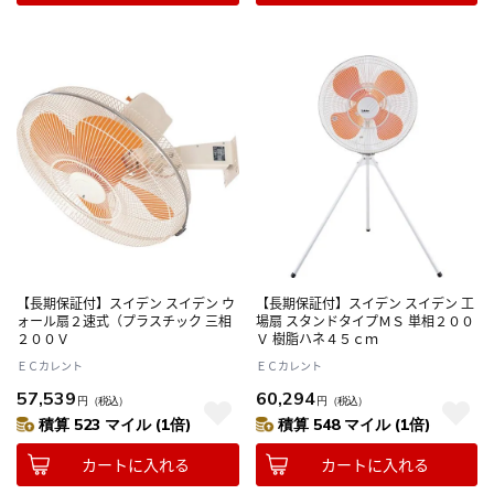
【長期保証付】スイデン スイデン ウ
【長期保証付】スイデン スイデン 工
ォール扇２速式（プラスチック 三相
場扇 スタンドタイプＭＳ 単相２００
２００Ｖ
Ｖ 樹脂ハネ４５ｃｍ
ＥＣカレント
ＥＣカレント
57,539
60,294
円
（税込）
円
（税込）
積算 523 マイル (1倍)
積算 548 マイル (1倍)
カートに入れる
カートに入れる