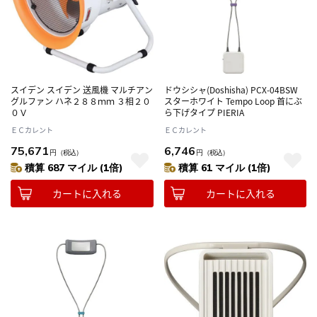
スイデン スイデン 送風機 マルチアン
ドウシシャ(Doshisha) PCX-04BSW
グルファン ハネ２８８ｍｍ ３相２０
スターホワイト Tempo Loop 首にぶ
０Ｖ
ら下げタイプ PIERIA
ＥＣカレント
ＥＣカレント
75,671
6,746
円
（税込）
円
（税込）
積算 687 マイル (1倍)
積算 61 マイル (1倍)
カートに入れる
カートに入れる