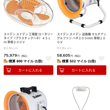
スイデン スイデン 工場扇 ロータリー
スイデン スイデン 送風機 マルチアン
タイプ（プラスチックハネ）４５ｃ
グルファン ハネ２００ｍｍ 単相１０
ｍ 単相２００Ｖ
０Ｖ
ＥＣカレント
ＥＣカレント
75,979
58,605
円
（税込）
円
（税込）
積算 690 マイル (1倍)
積算 532 マイル (1倍)
カートに入れる
カートに入れる