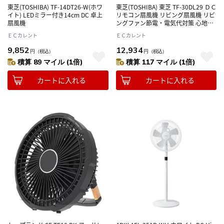
東芝(TOSHIBA) TF-14DT26-W(ホワ
東芝(TOSHIBA) 東芝 TF-30DL29 ＤＣ
イト) LEDミラー付き14cm DC 卓上
リモコン扇風機 リビング扇風機 リビ
扇風機
ングファン節電・電気代対策 心地よ
い風
ＥＣカレント
ＥＣカレント
9,852
12,934
円
（税込）
円
（税込）
積算 89 マイル (1倍)
積算 117 マイル (1倍)
カートに入れる
カートに入れる