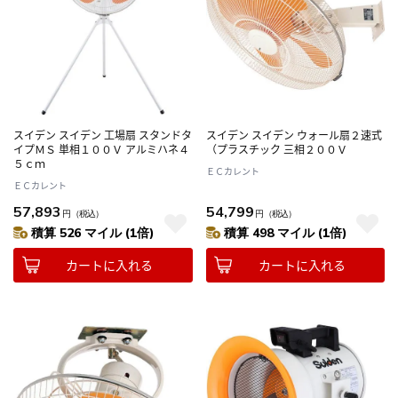
スイデン スイデン 工場扇 スタンドタ
スイデン スイデン ウォール扇２速式
イプＭＳ 単相１００Ｖ アルミハネ４
（プラスチック 三相２００Ｖ
５ｃｍ
ＥＣカレント
ＥＣカレント
57,893
54,799
円
（税込）
円
（税込）
積算 526 マイル (1倍)
積算 498 マイル (1倍)
カートに入れる
カートに入れる