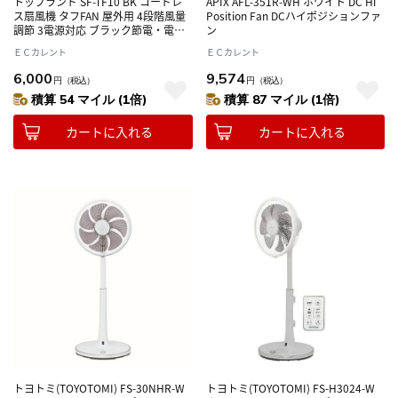
トップランド SF-TF10 BK コードレ
APIX AFL-351R-WH ホワイト DC Hi
ス扇風機 タフFAN 屋外用 4段階風量
Position Fan DCハイポジションファ
調節 3電源対応 ブラック節電・電気
ン
代対策 心地よい風
ＥＣカレント
ＥＣカレント
6,000
9,574
円
（税込）
円
（税込）
積算 54 マイル (1倍)
積算 87 マイル (1倍)
カートに入れる
カートに入れる
トヨトミ(TOYOTOMI) FS-30NHR-W
トヨトミ(TOYOTOMI) FS-H3024-W