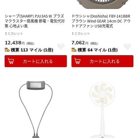
シャープ(SHARP) PJU3AS W プラズ
ドウシシャ(Doshisha) FBY-141BBR
マクラスター扇風機 節電・電気代対
ブラウン Wind GEAR 14cm DC アウ
策 心地よい風
トドアファン USB充電式
ＥＣカレント
ＥＣカレント
12,438
7,062
円
（税込）
円
（税込）
積算 113 マイル (1倍)
積算 64 マイル (1倍)
カートに入れる
カートに入れる