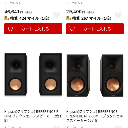
ム
ＥＣカレント
ＥＣカレント
46,641
29,400
円
（税込）
円
（税込）
積算 424 マイル (1倍)
積算 267 マイル (1倍)
カートに入れる
カートに入れる
Klipsch(クリプシュ) REFERENCE R-
Klipsch(クリプシュ) REFERENCE
50M ブックシェルフスピーカー 2台1
PREMIERE RP-600M II ブックシェル
組
フスピーカー 2台1組
ＥＣカレント
ＥＣカレント