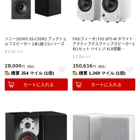
ソニー(SONY) SS-CS5M2 ブックシェ
FiiO(フィーオ) FIO-SP5-W ホワイト
ルフスピーカー 2本1組 CSシリーズ
アクティブデスクトップスピーカー2
台1セット ハイレゾ XLR搭載
ＥＣカレント
Bluetooth対応 120Wの高出力電源内
ＥＣカレント
蔵
28,000
150,616
円
（税込）
円
（税込）
積算 254 マイル (1倍)
積算 1,369 マイル (1倍)
カートに入れる
カートに入れる