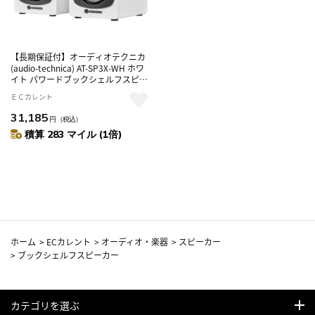
【長期保証付】オーディオテクニカ
(audio-technica) AT-SP3X-WH ホワ
イト パワードブックシェルフスピー
カー 有線とワイヤレス接続で楽しめ
ＥＣカレント
るパワードスピーカー
31,185
円
（税込）
積算 283 マイル (1倍)
ホーム
>
ECカレント
>
オーディオ・楽器
>
スピーカー
>
ブックシェルフスピーカー
カテゴリを選ぶ