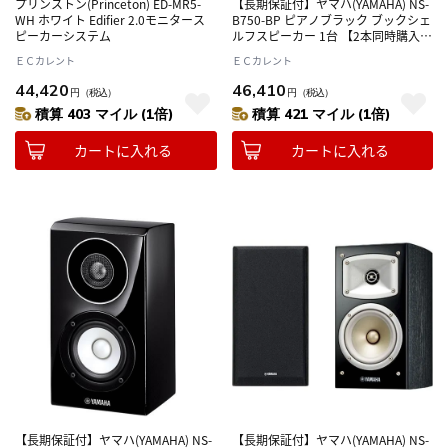
プリンストン(Princeton) ED-MR5-
【長期保証付】ヤマハ(YAMAHA) NS-
WH ホワイト Edifier 2.0モニタース
B750-BP ピアノブラック ブックシェ
ピーカーシステム
ルフスピーカー 1台 【2本同時購入を
お願いします】
ＥＣカレント
ＥＣカレント
44,420
46,410
円
（税込）
円
（税込）
積算 403 マイル (1倍)
積算 421 マイル (1倍)
カートに入れる
カートに入れる
【長期保証付】ヤマハ(YAMAHA) NS-
【長期保証付】ヤマハ(YAMAHA) NS-