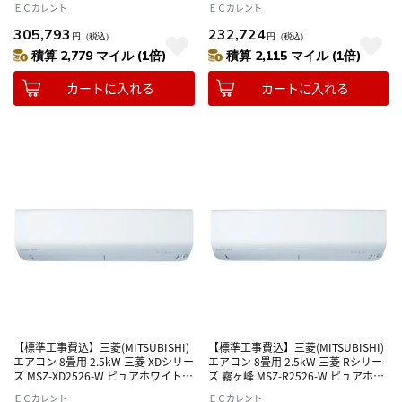
ＥＣカレント
ＥＣカレント
イト 電源200V
305,793
232,724
円
（税込）
円
（税込）
積算 2,779 マイル (1倍)
積算 2,115 マイル (1倍)
カートに入れる
カートに入れる
【標準工事費込】三菱(MITSUBISHI)
【標準工事費込】三菱(MITSUBISHI)
エアコン 8畳用 2.5kW 三菱 XDシリー
エアコン 8畳用 2.5kW 三菱 Rシリー
ズ MSZ-XD2526-W ピュアホワイト
ズ 霧ヶ峰 MSZ-R2526-W ピュアホワ
電源100V
イト 電源100V
ＥＣカレント
ＥＣカレント