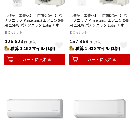
【標準工事費込】【長期保証付】パ
【標準工事費込】【長期保証付】パ
ナソニック(Panasonic) エアコン 8畳
ナソニック(Panasonic) エアコン 8畳
用 2.5kW パナソニック Eolia エオリ
用 2.5kW パナソニック Eolia エオリ
ア CS-256DJR-W クリスタルホワイ
ア CS-EX256D-W クリスタルホワイ
ＥＣカレント
ＥＣカレント
ト 電源100V
ト 電源100V
126,823
157,369
円
（税込）
円
（税込）
積算 1,152 マイル (1倍)
積算 1,430 マイル (1倍)
カートに入れる
カートに入れる