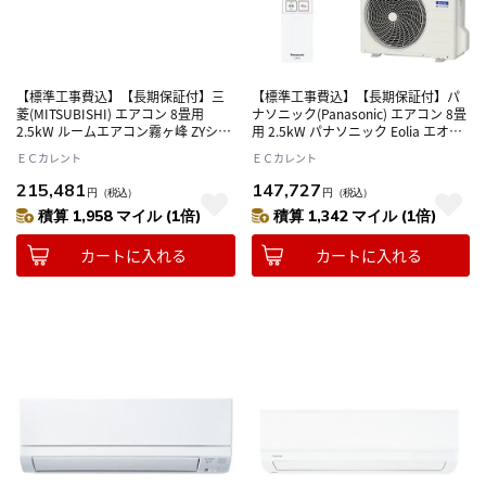
【標準工事費込】【長期保証付】三
【標準工事費込】【長期保証付】パ
菱(MITSUBISHI) エアコン 8畳用
ナソニック(Panasonic) エアコン 8畳
2.5kW ルームエアコン霧ヶ峰 ZYシリ
用 2.5kW パナソニック Eolia エオリ
ーズ MSZ-ZY2526-W ピュアホワイト
ア CS-256DVXY ホワイト 電源100V
ＥＣカレント
ＥＣカレント
電源100V
215,481
147,727
円
（税込）
円
（税込）
積算 1,958 マイル (1倍)
積算 1,342 マイル (1倍)
カートに入れる
カートに入れる