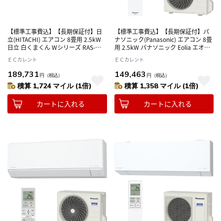
【標準工事費込】【長期保証付】日
【標準工事費込】【長期保証付】パ
立(HITACHI) エアコン 8畳用 2.5kW
ナソニック(Panasonic) エアコン 8畳
日立 白くまくん Wシリーズ RAS-
用 2.5kW パナソニック Eolia エオリ
WR2526S-W スターホワイト 電源
ア CS-GX256D-W クリスタルホワイ
ＥＣカレント
ＥＣカレント
100V
ト 電源100V
189,731
149,463
円
（税込）
円
（税込）
積算 1,724 マイル (1倍)
積算 1,358 マイル (1倍)
カートに入れる
カートに入れる