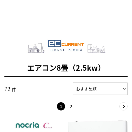
エアコン8畳（2.5kw）
72
件
1
2