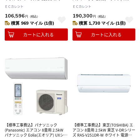
イト 電源100V
ーズ CS-TX256D-W クリスタルホワ
ＥＣカレント
ＥＣカレント
イト 電源100V
106,596
190,300
円
（税込）
円
（税込）
積算 969 マイル (1倍)
積算 1,730 マイル (1倍)
カートに入れる
カートに入れる
【標準工事費込】パナソニック
【標準工事費込】東芝(TOSHIBA) エ
(Panasonic) エアコン 8畳用 2.5kW
アコン 8畳用 2.5kW 東芝 V-DRシリー
パナソニック Eolia(エオリア) UXシリ
ズ RAS-V251DR-W ホワイト 電源
ーズ CS-UX256D2-W クリスタルホワ
100V