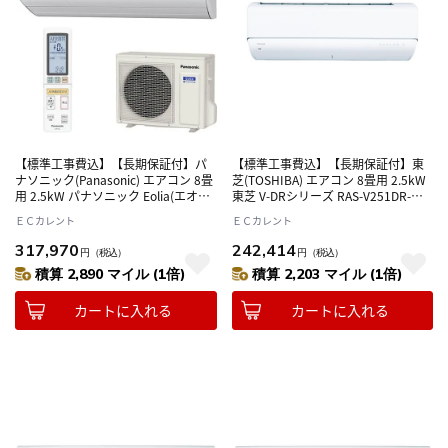
【標準工事費込】【長期保証付】パ
【標準工事費込】【長期保証付】東
ナソニック(Panasonic) エアコン 8畳
芝(TOSHIBA) エアコン 8畳用 2.5kW
用 2.5kW パナソニック Eolia(エオリ
東芝 V-DRシリーズ RAS-V251DR-W
ア) UXシリーズ CS-UX256D2-W クリ
ホワイト 電源100V
ＥＣカレント
ＥＣカレント
スタルホワイト 電源200V
317,970
242,414
円
（税込）
円
（税込）
積算 2,890 マイル (1倍)
積算 2,203 マイル (1倍)
カートに入れる
カートに入れる