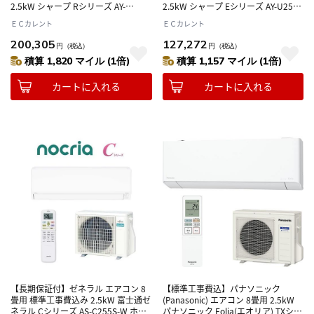
2.5kW シャープ Rシリーズ AY-
2.5kW シャープ Eシリーズ AY-U25E
U25RS ホワイト系 電源100V
ホワイト系 電源100V
ＥＣカレント
ＥＣカレント
200,305
127,272
円
（税込）
円
（税込）
積算 1,820 マイル (1倍)
積算 1,157 マイル (1倍)
カートに入れる
カートに入れる
【長期保証付】ゼネラル エアコン 8
【標準工事費込】パナソニック
畳用 標準工事費込み 2.5kW 富士通ゼ
(Panasonic) エアコン 8畳用 2.5kW
ネラル Cシリーズ AS-C255S-W ホワ
パナソニック Eolia(エオリア) TXシリ