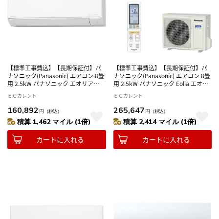
【標準工事費込】【長期保証付】パ
【標準工事費込】【長期保証付】パ
ナソニック(Panasonic) エアコン 8畳
ナソニック(Panasonic) エアコン 8畳
用 2.5kW パナソニック エオリア
用 2.5kW パナソニック Eolia エオリ
Eolia CS-C256D-W クリスタルホワイ
ア CS-X256D-W クリスタルホワイト
ＥＣカレント
ＥＣカレント
ト 電源100V
電源100V
160,892
265,647
円
（税込）
円
（税込）
積算 1,462 マイル (1倍)
積算 2,414 マイル (1倍)
カートに入れる
カートに入れる