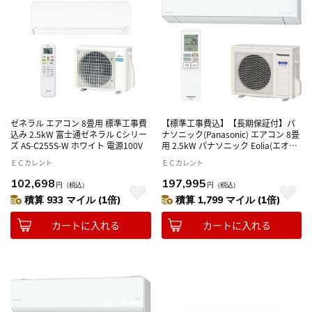
ゼネラル エアコン 8畳用 標準工事費
【標準工事費込】【長期保証付】パ
込み 2.5kW 富士通ゼネラル Cシリー
ナソニック(Panasonic) エアコン 8畳
ズ AS-C255S-W ホワイト 電源100V
用 2.5kW パナソニック Eolia(エオリ
ア) TXシリーズ CS-TX256D-W クリス
ＥＣカレント
ＥＣカレント
タルホワイト 電源100V
102,698
197,995
円
（税込）
円
（税込）
積算 933 マイル (1倍)
積算 1,799 マイル (1倍)
カートに入れる
カートに入れる