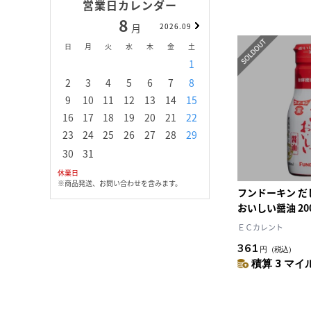
営業日カレンダー
8
9
月
2026.09
月
日
月
火
水
木
金
土
日
月
火
水
1
1
2
3
2
3
4
5
6
7
8
6
7
8
9
1
9
10
11
12
13
14
15
13
14
15
16
1
16
17
18
19
20
21
22
20
21
22
23
2
23
24
25
26
27
28
29
27
28
29
30
30
31
休業日
※商品発送、お問い合わせを含みます。
フンドーキン だ
おいしい醤油 20
ＥＣカレント
361
円
（税込）
積算 3 マイル