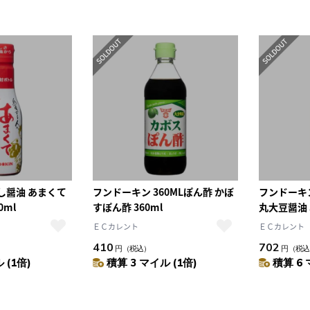
10
2026.10
月
2026.11
木
金
土
日
月
火
水
木
金
土
4
5
1
2
3
0
11
12
4
5
6
7
8
9
10
7
18
19
11
12
13
14
15
16
17
4
25
26
18
19
20
21
22
23
24
25
26
27
28
29
30
31
し醤油 あまくて
フンドーキン 360MLぽん酢 かぼ
フンドーキ
0ml
すぽん酢 360ml
丸大豆醤油 
ＥＣカレント
ＥＣカレント
410
702
円
（税込）
円
（税込
 (1倍)
積算 3 マイル (1倍)
積算 6 