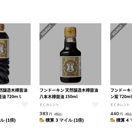
天然醸造木樽醤油
フンドーキン 天然醸造木樽醤油
フンドーキ
油 720ｍｌ
八本木樽醤油 150ml
ン紫 720ml
ＥＣカレント
ＥＣカレント
383
440
円
（税込）
円
（税込
ル (1倍)
積算 3 マイル (1倍)
積算 4 