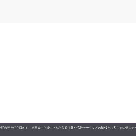
配信等を行う目的で、第三者から提供された位置情報や広告データなどの情報をお客さまの個人デー