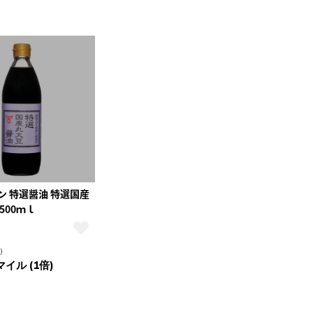
ン 特選醤油 特選国産
500ｍｌ
）
マイル (1倍)