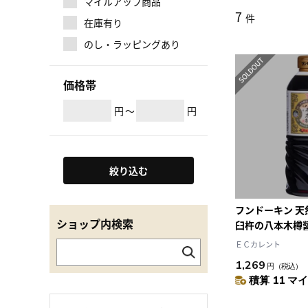
マイルアップ商品
7
件
在庫有り
のし・ラッピングあり
価格帯
円
～
円
絞り込む
フンドーキン 
ショップ内検索
臼杵の八本木樽醤
ＥＣカレント
1,269
円
（税込）
積算 11 マイ