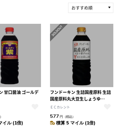
おすすめ順
新着順
積算マイル率（高い
順）
人気順
レビュー件数（多い
順）
レビュー評価（高い
順）
価格（安い順）
価格（高い順）
ン 甘口醤油 ゴールデ
フンドーキン 生詰国産原料 生詰
国産原料丸大豆生しょうゆ
720ml
ＥＣカレント
577
）
円
（税込）
マイル (1倍)
積算 5 マイル (1倍)