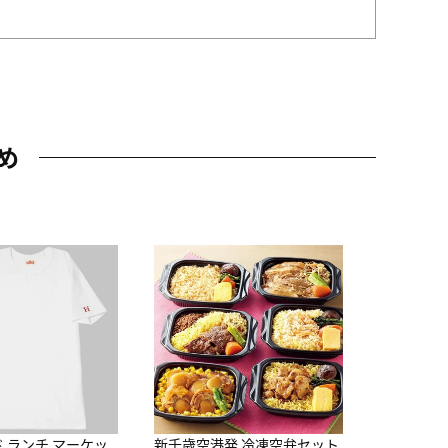
め
JAL特製
レー 200
10,800円
（
ド ランチ マーケッ
新千歳空港発 冷凍空弁セット