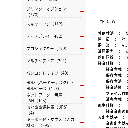
プリンターオプション
（370）
TYREC2W
スキャニング（112）
外形寸法
： 幅1
ディスプレイ（402）
質 量
： 約10
電 源
： ACアダプ
プロジェクター（199）
消費電力
： 待機
適用回線
： ア
マルチメディア（204）
録音仕様
：
録音方式
：
パソコンドライブ（40）
保存方式
：
保存方法
：
HDD（ハードディスク）・
録音時間
：
HDDケース（417）
ファイル作
ネットワーク・無線
消去方式
：
LAN（405）
再生仕様
：
無停電電源装置（UPS）
録音音声の取
（4）
入出力端子
キーボード・マウス（入力
音声出力端
機器）（895）