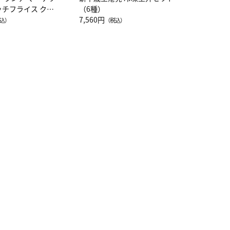
ッチフライス クル
（6種）
注半袖Ｔシャツ
7,560円
込）
（税込）