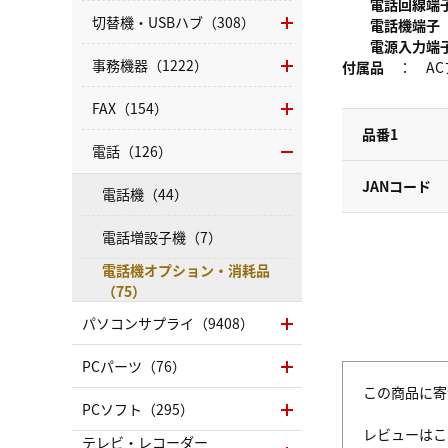
電話回線端
切替機・USBハブ（308）
電話機端子
電源入力端
事務機器（1222）
付属品
： ACア
FAX（154）
品番1
電話（126）
JANコード
電話機（44）
電話増設子機（7）
電話機オプション・消耗品
（75）
パソコンサプライ（9408）
PCパーツ（76）
この商品に寄
PCソフト（295）
レビューはこ
テレビ・レコーダー