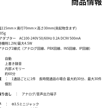
商品情報
15mm×奥行70mm×高さ30mm(突起物含まず)
5g
ター AC100-240V 50/60Hz 0.2A DC9V 500mA
時1.2Ｗ/最大4.5W
ナログ2線式（アナログ回線、PBX回線、INS回線、IP回線）
 自動
 上書き録音
 内部メモリー
 約60分
成
： 1通話ごとに1件 長時間通話の場合 最大約30分、最大30件
 個別
り出し
： アナログ/音声出力端子
：
子
： Φ3.5ミニジャック