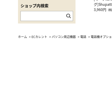
グ]Shup
ショップ内検索
グ Drop 
3,960円
（税
（LC）ス
ホーム
>
ECカレント
>
パソコン周辺機器
>
電話
>
電話機オプショ