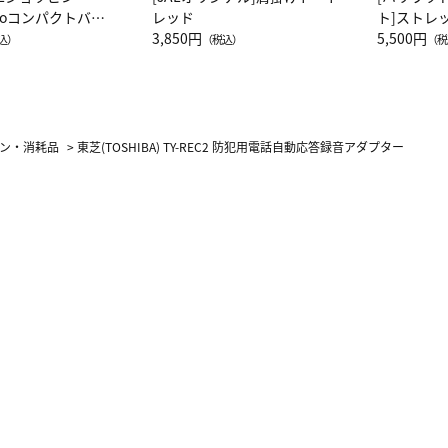
attoコンパクトバッ
レッド
ト]ストレ
JAL客室乗務員
3,850円
ーネック別
5,500円
込）
（税込）
（税
カーフ柄
ン・消耗品
>
東芝(TOSHIBA) TY-REC2 防犯用電話自動応答録音アダプター