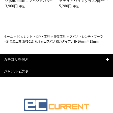
グ]Shupattoコンパクトバッグ
ァチュア ワイングラス2脚セッ
Drop JAL客室乗務員（LC）ス
3,960円
ト（レッドワイン）
5,280円
（税込）
（税込）
カーフ柄
ホーム
>
ECカレント
>
DIY・工具
>
作業工具
>
スパナ・レンチ・プーラ
>
旭金属工業 SW1013 丸形両口スパナ強力タイプJISH10mm×13mm
カテゴリを選ぶ
ジャンルを選ぶ