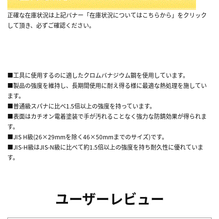
正確な在庫状況は上記バナー「在庫状況についてはこちらから」をクリック
して頂き、必ずご確認ください。
■工具に使用するのに適したクロムバナジウム鋼を使用しています。
■製品の強度を維持し、長期間使用に耐え得る様に最適な熱処理を施してい
ます。
■普通級スパナに比べ1.5倍以上の強度を持っています。
■表面はカチオン電着塗装で手が汚れることなく強力な防錆効果が得られま
す。
■JIS H級(26×29mmを除く46×50mmまでのサイズ)です。
■JIS-H級はJIS-N級に比べて約1.5倍以上の強度を持ち耐久性に優れていま
す。
ユーザーレビュー