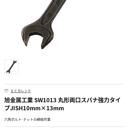
ＥＣカレント
旭金属工業 SW1013 丸形両口スパナ強力タイ
プJISH10mm×13mm
六角ボルト･ナットの締結作業