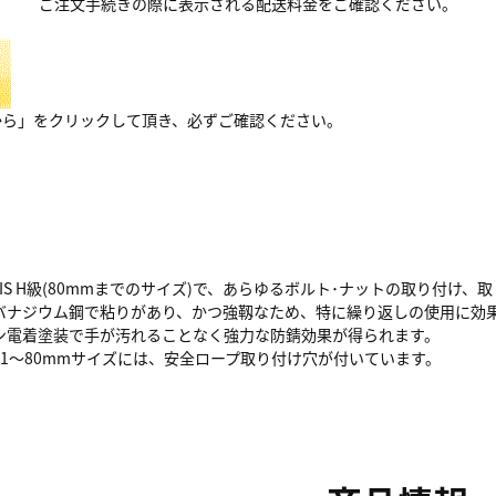
ご注文手続きの際に表示される配送料金をご確認ください。
から」をクリックして頂き、必ずご確認ください。
IS H級(80mmまでのサイズ)で、あらゆるボルト･ナットの取り付け
バナジウム鋼で粘りがあり、かつ強靱なため、特に繰り返しの使用に効
ン電着塗装で手が汚れることなく強力な防錆効果が得られます。
11～80mmサイズには、安全ロープ取り付け穴が付いています。