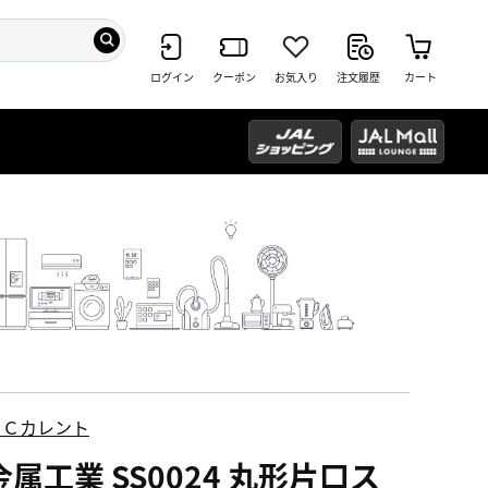
ログイン
クーポン
お気入り
注文履歴
カート
ＥＣカレント
属工業 SS0024 丸形片口ス