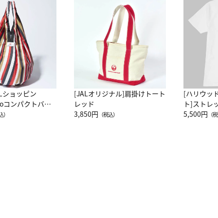
ALショッピン
[JALオリジナル]肩掛けトート
[ハリウッ
attoコンパクトバッ
レッド
ト]ストレ
JAL客室乗務員
3,850円
ーネック別
5,500円
込）
（税込）
（税
カーフ柄