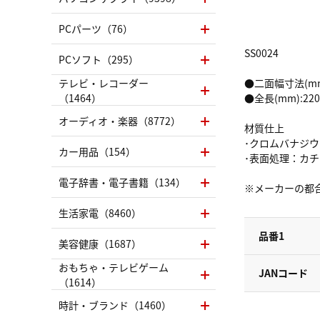
PCパーツ（76）
SS0024
PCソフト（295）
テレビ・レコーダー
●二面幅寸法(mm)
（1464）
●全長(mm):220
オーディオ・楽器（8772）
材質仕上
･クロムバナジウム
カー用品（154）
･表面処理：カ
電子辞書・電子書籍（134）
※メーカーの都
生活家電（8460）
品番1
美容健康（1687）
おもちゃ・テレビゲーム
JANコード
（1614）
時計・ブランド（1460）