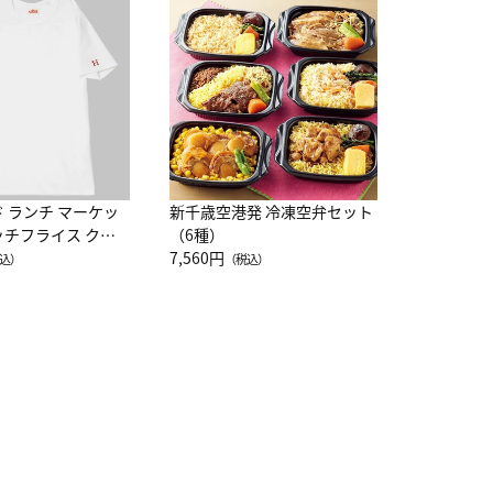
JAL特製
レー 200
10,800円
（
ド ランチ マーケッ
新千歳空港発 冷凍空弁セット
ッチフライス クル
（6種）
注半袖Ｔシャツ
7,560円
込）
（税込）