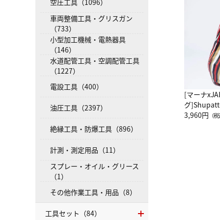
空圧工具（1096）
車両整備工具・グリスガン
（733）
小型加工機械・電熱器具
（146）
水道配管工具・空調配管工具
（1227）
電設工具（400）
[マーナxJ
グ]Shup
油圧工具（2397）
グ Drop 
3,960円
（税
（LC）ス
絶縁工具・防爆工具（896）
計測・測定用品（11）
スプレー・オイル・グリース
（1）
その他作業工具・用品（8）
工具セット（84）