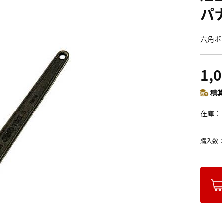
パ
六角ボ
1,
積算
在庫
購入数