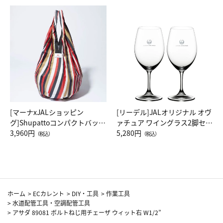
[マーナxJALショッピン
[リーデル]JALオリジナル オヴ
グ]Shupattoコンパクトバッグ
ァチュア ワイングラス2脚セッ
Drop JAL客室乗務員（LC）ス
3,960円
ト（レッドワイン）
5,280円
（税込）
（税込）
カーフ柄
ホーム
>
ECカレント
>
DIY・工具
>
作業工具
>
水道配管工具・空調配管工具
>
アサダ 89081 ボルトねじ用チェーザ ウィット右 W1/2”