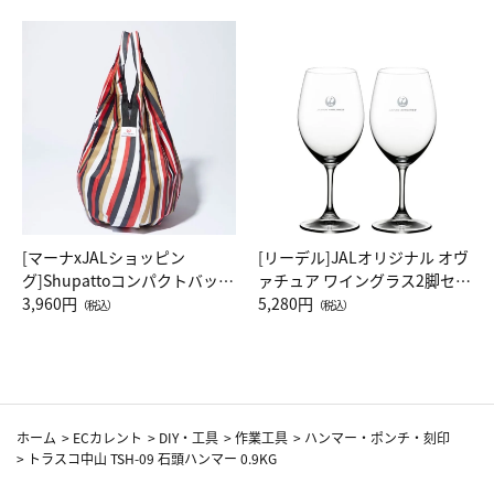
[マーナxJALショッピン
[リーデル]JALオリジナル オヴ
グ]Shupattoコンパクトバッグ
ァチュア ワイングラス2脚セッ
Drop JAL客室乗務員（LC）ス
3,960円
ト（レッドワイン）
5,280円
（税込）
（税込）
カーフ柄
ホーム
>
ECカレント
>
DIY・工具
>
作業工具
>
ハンマー・ポンチ・刻印
>
トラスコ中山 TSH-09 石頭ハンマー 0.9KG