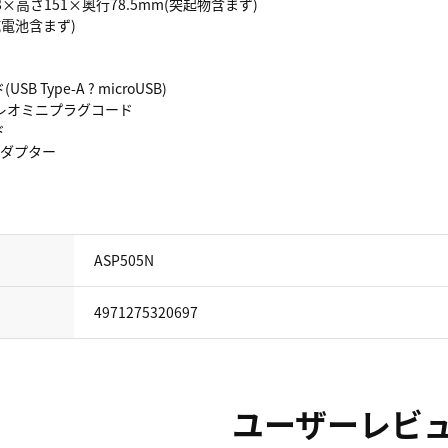
8×高さ151×奥行78.5mm(突起物含まず)
乾電池含まず)
 Type-A ? microUSB)
テレオミニプラグコード
ド
アダプター
ASP505N
4971275320697
ユーザーレビ