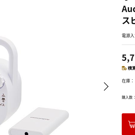
A
ス
電源入
5,
積算
在庫
購入数