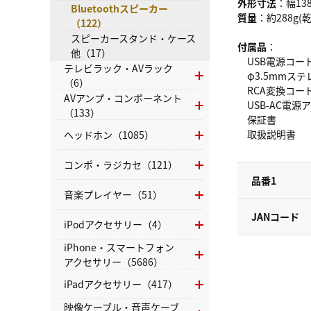
外形寸法
：幅13
Bluetoothスピーカー
質量
：約288g(
（122）
スピーカースタンド・ケース
付属品
：
他（17）
USB電源コード(USB
テレビラック・AVラック
φ3.5mmス
（6）
RCA変換コー
AVアンプ・コンポーネント
USB-AC電源
（133）
保証書
取扱説明書
ヘッドホン（1085）
コンポ・ラジカセ（121）
品番1
音楽プレイヤー（51）
JANコード
iPodアクセサリー（4）
iPhone・スマートフォン
アクセサリー（5686）
iPadアクセサリー（417）
映像ケーブル・音声ケーブ