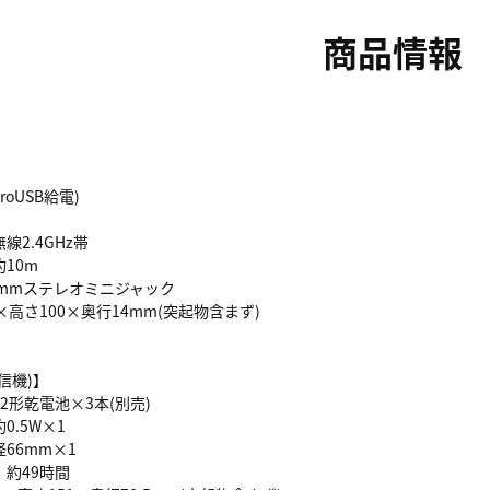
商品情報
croUSB給電)
線2.4GHz帯
約10m
5mmステレオミニジャック
×高さ100×奥行14mm(突起物含まず)
信機)】
 単2形乾電池×3本(別売)
0.5W×1
66mm×1
：約49時間