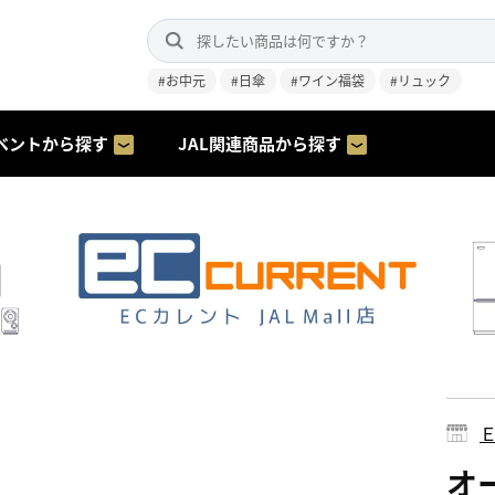
#お中元
#日傘
#ワイン福袋
#リュック
ベントから探す
JAL関連商品から探す
オー