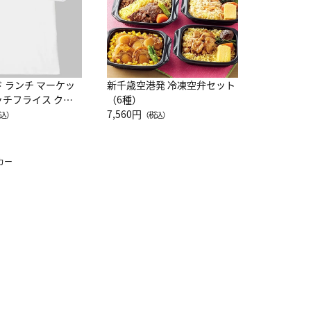
ド ランチ マーケッ
新千歳空港発 冷凍空弁セット
ッチフライス クル
（6種）
注半袖Ｔシャツ
7,560円
込）
（税込）
カー