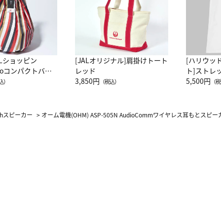
ALショッピン
[JALオリジナル]肩掛けトート
[ハリウッ
attoコンパクトバッ
レッド
ト]ストレ
JAL客室乗務員
3,850円
ーネック別
5,500円
込）
（税込）
（税
カーフ柄
othスピーカー
>
オーム電機(OHM) ASP-505N AudioCommワイヤレス耳もとスピー