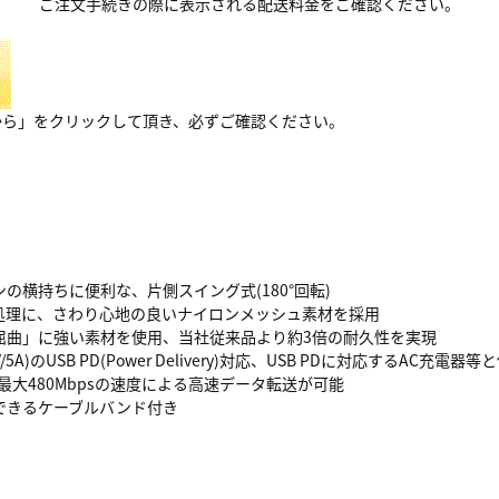
ご注文手続きの際に表示される配送料金をご確認ください。
から」をクリックして頂き、必ずご確認ください。
の横持ちに便利な、片側スイング式(180°回転)
処理に、さわり心地の良いナイロンメッシュ素材を採用
屈曲」に強い素材を使用、当社従来品より約3倍の耐久性を実現
V/5A)のUSB PD(Power Delivery)対応、USB PDに対応するAC充
応、最大480Mbpsの速度による高速データ転送が可能
できるケーブルバンド付き