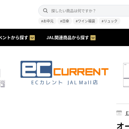
#お中元
#日傘
#ワイン福袋
#リュック
ベントから探す
JAL関連商品から探す
オー