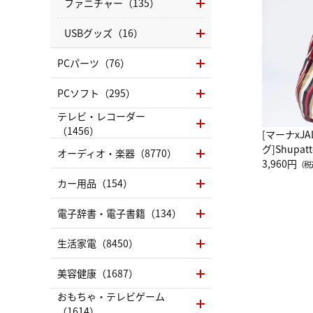
ファニチャー（135）
USBグッズ（16）
PCパーツ（76）
PCソフト（295）
テレビ・レコーダー
（1456）
[マーナxJ
グ]Shup
オーディオ・楽器（8770）
グ Drop 
3,960円
（税
（LC）ス
カー用品（154）
電子辞書・電子書籍（134）
生活家電（8450）
美容健康（1687）
おもちゃ・テレビゲーム
（1614）