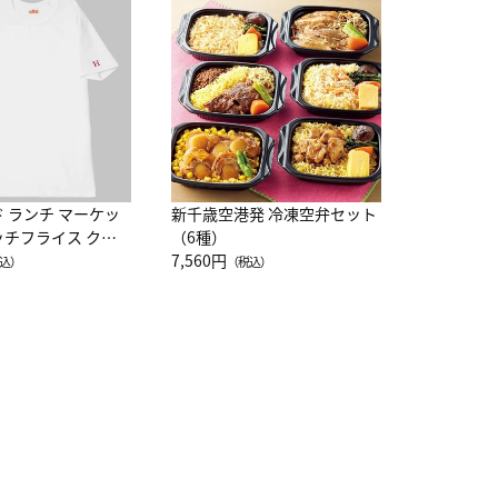
JAL特製
レー 200
10,800円
（
ド ランチ マーケッ
新千歳空港発 冷凍空弁セット
ッチフライス クル
（6種）
注半袖Ｔシャツ
7,560円
込）
（税込）