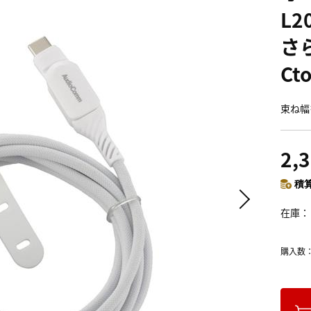
L2
さら
Ct
束ね幅
2,
積算
在庫
購入数