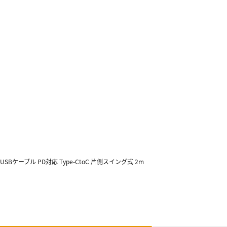
さらUSBケーブル PD対応 Type-CtoC 片側スイング式 2m