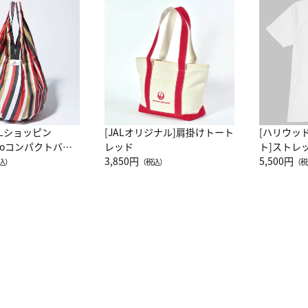
ALショッピン
[JALオリジナル]肩掛けトート
[ハリウッ
attoコンパクトバッ
レッド
ト]ストレ
JAL客室乗務員
3,850円
ーネック別
5,500円
込）
（税込）
（税
カーフ柄