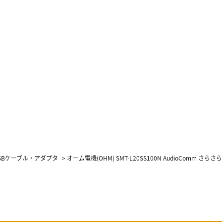
SBケーブル・アダプタ
>
オーム電機(OHM) SMT-L20SS100N AudioComm さら