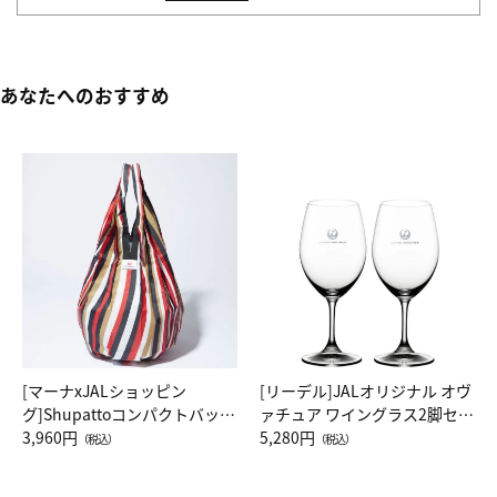
あなたへのおすすめ
[マーナxJALショッピン
[リーデル]JALオリジナル オヴ
グ]Shupattoコンパクトバッグ
ァチュア ワイングラス2脚セッ
Drop JAL客室乗務員（LC）ス
3,960円
ト（レッドワイン）
5,280円
（税込）
（税込）
カーフ柄