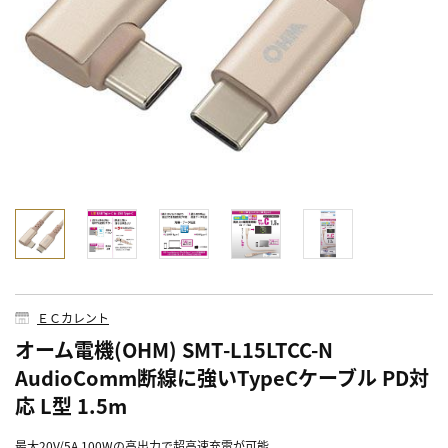
ＥＣカレント
オーム電機(OHM) SMT-L15LTCC-N
AudioComm断線に強いTypeCケーブル PD対
応 L型 1.5m
最大20V/5A 100Wの高出力で超高速充電が可能