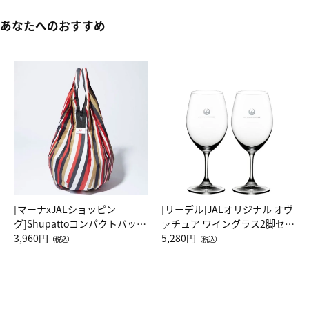
あなたへのおすすめ
[マーナxJALショッピン
[リーデル]JALオリジナル オヴ
グ]Shupattoコンパクトバッグ
ァチュア ワイングラス2脚セッ
Drop JAL客室乗務員（LC）ス
3,960円
ト（レッドワイン）
5,280円
（税込）
（税込）
カーフ柄