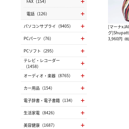
FAX（154）
電話（126）
パソコンサプライ（9405）
[マーナxJ
グ]Shup
PCパーツ（76）
グ Drop 
3,960円
（税
（LC）ス
PCソフト（295）
テレビ・レコーダー
（1458）
オーディオ・楽器（8765）
カー用品（154）
電子辞書・電子書籍（134）
生活家電（8426）
美容健康（1687）