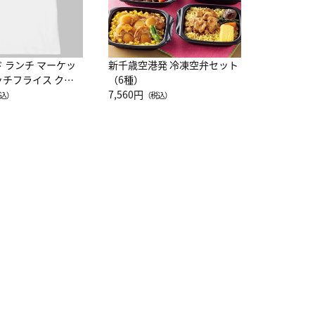
ド ランチ マーケッ
新千歳空港発 冷凍空弁セット
ッチフライス クル
（6種）
注半袖Ｔシャツ
7,560円
込）
（税込）