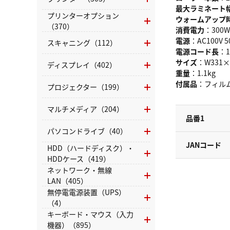
最大ラミネート
プリンターオプション
ウォームアップ
（370）
消費電力
：300W
電源
：AC100V 5
スキャニング（112）
電源コード長
：1
サイズ
：W331×
ディスプレイ（402）
重量
：1.1kg
付属品
：フィル
プロジェクター（199）
マルチメディア（204）
品番1
パソコンドライブ（40）
JANコード
HDD（ハードディスク）・
HDDケース（419）
ネットワーク・無線
LAN（405）
無停電電源装置（UPS）
（4）
キーボード・マウス（入力
機器）（895）