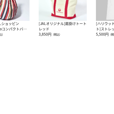
ALショッピン
[JALオリジナル]肩掛けトート
[ハリウッ
attoコンパクトバッ
レッド
ト]ストレ
JAL客室乗務員
3,850円
ーネック別
5,500円
込）
（税込）
（税
カーフ柄