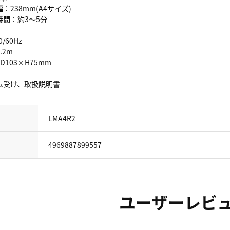
幅
：238mm(A4サイズ)
時間
：約3～5分
0/60Hz
.2m
D103×H75mm
ム受け、取扱説明書
LMA4R2
4969887899557
ユーザーレビ