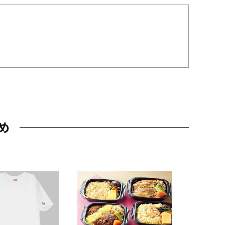
め
JAL特製
レー 200
10,800円
（