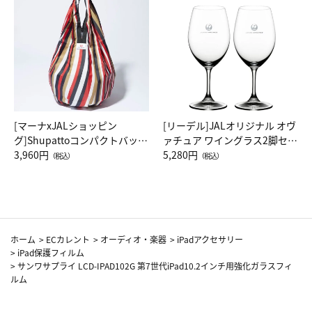
[マーナxJALショッピン
[リーデル]JALオリジナル オヴ
グ]Shupattoコンパクトバッグ
ァチュア ワイングラス2脚セッ
Drop JAL客室乗務員（LC）ス
3,960円
ト（レッドワイン）
5,280円
（税込）
（税込）
カーフ柄
ホーム
>
ECカレント
>
オーディオ・楽器
>
iPadアクセサリー
>
iPad保護フィルム
>
サンワサプライ LCD-IPAD102G 第7世代iPad10.2インチ用強化ガラスフィ
ルム