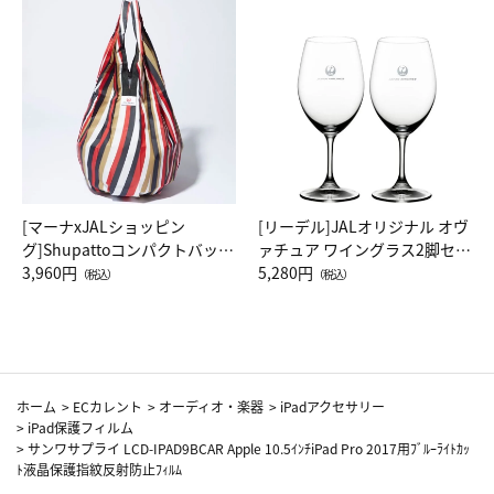
[マーナxJALショッピン
[リーデル]JALオリジナル オヴ
グ]Shupattoコンパクトバッグ
ァチュア ワイングラス2脚セッ
Drop JAL客室乗務員（LC）ス
3,960円
ト（レッドワイン）
5,280円
（税込）
（税込）
カーフ柄
ホーム
>
ECカレント
>
オーディオ・楽器
>
iPadアクセサリー
>
iPad保護フィルム
>
サンワサプライ LCD-IPAD9BCAR Apple 10.5ｲﾝﾁiPad Pro 2017用ﾌﾞﾙｰﾗｲﾄｶｯ
ﾄ液晶保護指紋反射防止ﾌｨﾙﾑ