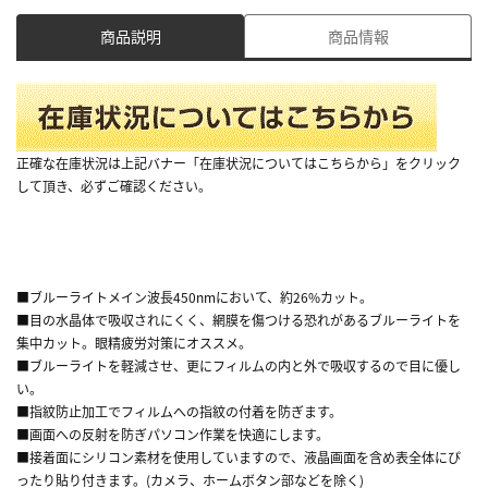
商品説明
商品情報
正確な在庫状況は上記バナー「在庫状況についてはこちらから」をクリック
して頂き、必ずご確認ください。
■ブルーライトメイン波長450nmにおいて、約26%カット。
■目の水晶体で吸収されにくく、網膜を傷つける恐れがあるブルーライトを
集中カット。眼精疲労対策にオススメ。
■ブルーライトを軽減させ、更にフィルムの内と外で吸収するので目に優し
い。
■指紋防止加工でフィルムへの指紋の付着を防ぎます。
■画面への反射を防ぎパソコン作業を快適にします。
■接着面にシリコン素材を使用していますので、液晶画面を含め表全体にぴ
ったり貼り付きます。(カメラ、ホームボタン部などを除く)