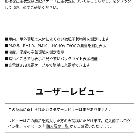
正確な在庫状況は上記バナー「在庫状況についてはこちらから」をクリック
して頂き、必ずご確認ください。
■屋内、屋外環境で人体によくない微粒子状物質を測定します
■PM2.5、PM1.0、PM10 、HCHOやTVOCの濃度を測定表示
■温度、湿度の空気環境を測定表示
■暗いところでも表示が見やすいバックライト表示機能
■充電はUSB充電ケーブルで簡単に充電ができます
ユーザーレビュー
この商品に寄せられたカスタマーレビューはまだありません。
レビューはこの商品を購入した方のみ投稿いただけます。購入商品はログ
イン後、マイページ内
購入履歴一覧
からご確認いただけます。