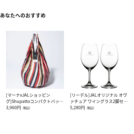
あなたへのおすすめ
[マーナxJALショッピン
[リーデル]JALオリジナル オヴ
グ]Shupattoコンパクトバッグ
ァチュア ワイングラス2脚セッ
Drop JAL客室乗務員（LC）ス
3,960円
ト（レッドワイン）
5,280円
（税込）
（税込）
カーフ柄