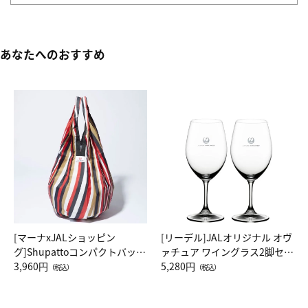
あなたへのおすすめ
[マーナxJALショッピン
[リーデル]JALオリジナル オヴ
グ]Shupattoコンパクトバッグ
ァチュア ワイングラス2脚セッ
Drop JAL客室乗務員（LC）ス
3,960円
ト（レッドワイン）
5,280円
（税込）
（税込）
カーフ柄