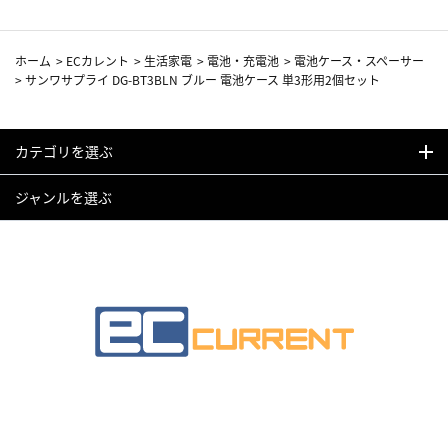
ホーム
>
ECカレント
>
生活家電
>
電池・充電池
>
電池ケース・スペーサー
>
サンワサプライ DG-BT3BLN ブルー 電池ケース 単3形用2個セット
カテゴリを選ぶ
ジャンルを選ぶ