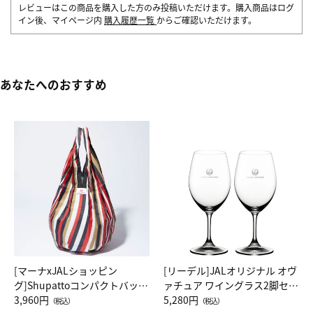
レビューはこの商品を購入した方のみ投稿いただけます。購入商品はログ
イン後、マイページ内
購入履歴一覧
からご確認いただけます。
あなたへのおすすめ
[マーナxJALショッピン
[リーデル]JALオリジナル オヴ
グ]Shupattoコンパクトバッグ
ァチュア ワイングラス2脚セッ
Drop JAL客室乗務員（LC）ス
3,960円
ト（レッドワイン）
5,280円
（税込）
（税込）