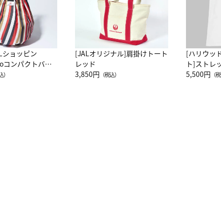
ALショッピン
[JALオリジナル]肩掛けトート
[ハリウッ
attoコンパクトバッ
レッド
ト]ストレ
JAL客室乗務員
3,850円
ーネック別
5,500円
込）
（税込）
（税
カーフ柄