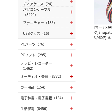
ディアケース（24）
パソコンケーブル
（3420）
ファニチャー（135）
[マーナxJ
グ]Shup
USBグッズ（16）
グ Drop 
3,960円
（税
（LC）ス
PCパーツ（76）
PCソフト（295）
テレビ・レコーダー
（1462）
オーディオ・楽器（8772）
カー用品（154）
電子辞書・電子書籍（134）
生活家電（8456）