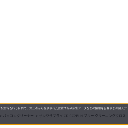
配信等を行う目的で、第三者から提供された位置情報や広告データなどの情報をお客さまの個人デー
>
パソコンクリーナー
>
サンワサプライ CD-CC2BLN ブルー クリーニングクロス