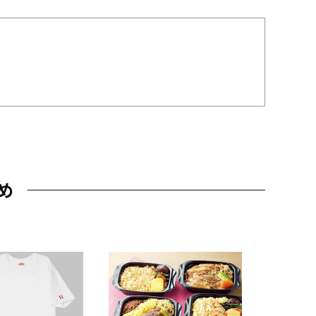
め
JAL特製
レー 200
10,800円
（