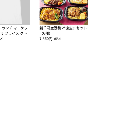
ド ランチ マーケッ
新千歳空港発 冷凍空弁セット
ッチフライス クル
（6種）
注半袖Ｔシャツ
7,560円
込）
（税込）