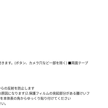
きます。(ボタン、カメラ穴など一部を除く) ■両面テープ
からの反射を防止します
の原因になります)2.保護フィルムの突起部分がある離けいフ
ムを本体表の角からゆっくり貼り付けてください
さい。