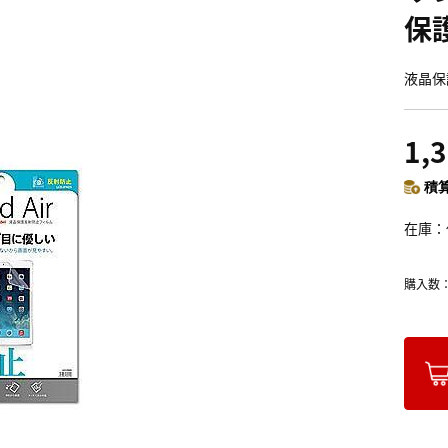
保護
液晶保
1,
積算
在庫
購入数