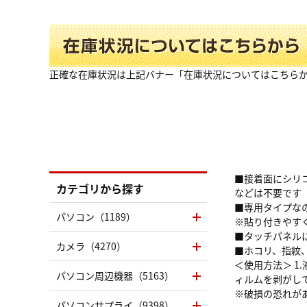
正確な在庫状況は上記バナー「在庫状況についてはこちら
■接着面にシリ
カテゴリから探す
などは不要です
■専用タイプな
パソコン（1189）
※貼り付きやす
■タッチパネル
カメラ（4270）
■ホコリ、指紋
＜使用方法＞ 1
パソコン周辺機器（5163）
ィルムを剥がし
※破損の恐れが
パソコンサプライ（9398）