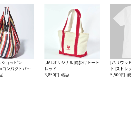
ALショッピン
[JALオリジナル]肩掛けトート
[ハリウッ
attoコンパクトバッ
レッド
ト]ストレ
JAL客室乗務員
3,850円
ーネック別
5,500円
込）
（税込）
（税
カーフ柄