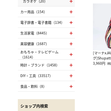
カラオケ（20）
カー用品（154）
電子辞書・電子書籍（134）
生活家電（8445）
美容健康（1687）
おもちゃ・テレビゲーム
[マーナxJ
（1614）
グ]Shup
グ Drop 
3,960円
（税
時計・ブランド（1458）
（LC）ス
DIY・工具（33517）
食品・飲料（8）
ショップ内検索