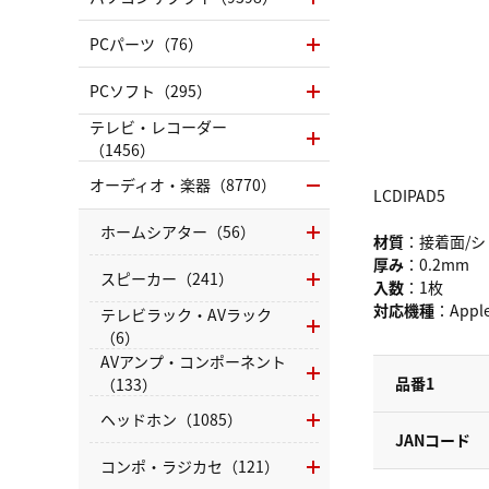
PCパーツ（76）
PCソフト（295）
テレビ・レコーダー
（1456）
オーディオ・楽器（8770）
LCDIPAD5
ホームシアター（56）
材質
：接着面/シ
厚み
：0.2mm
スピーカー（241）
入数
：1枚
対応機種
：Apple 
テレビラック・AVラック
（6）
AVアンプ・コンポーネント
品番1
（133）
ヘッドホン（1085）
JANコード
コンポ・ラジカセ（121）