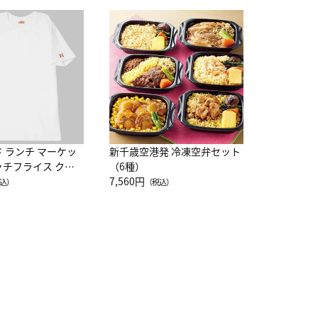
JAL特製
レー 200
10,800円
（
ド ランチ マーケッ
新千歳空港発 冷凍空弁セット
ッチフライス クル
（6種）
注半袖Ｔシャツ
7,560円
込）
（税込）