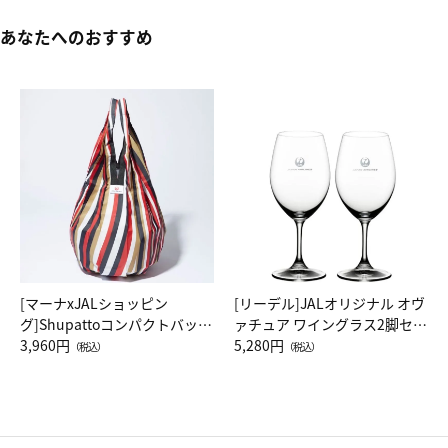
あなたへのおすすめ
[マーナxJALショッピン
[リーデル]JALオリジナル オヴ
グ]Shupattoコンパクトバッグ
ァチュア ワイングラス2脚セッ
Drop JAL客室乗務員（LC）ス
3,960円
ト（レッドワイン）
5,280円
（税込）
（税込）
カーフ柄