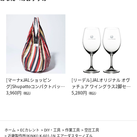
[マーナxJALショッピン
[リーデル]JALオリジナル オヴ
グ]Shupattoコンパクトバッグ
ァチュア ワイングラス2脚セッ
Drop JAL客室乗務員（LC）ス
3,960円
ト（レッドワイン）
5,280円
（税込）
（税込）
カーフ柄
ホーム
>
ECカレント
>
DIY・工具
>
作業工具
>
空圧工具
>
近畿製作所(KINKI) K-601-1N エアーダスターノズル