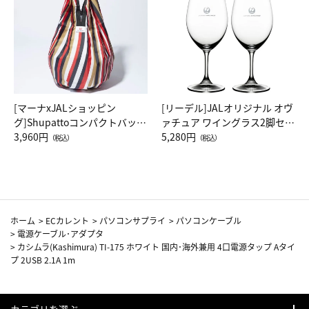
[マーナxJALショッピン
[リーデル]JALオリジナル オヴ
グ]Shupattoコンパクトバッグ
ァチュア ワイングラス2脚セッ
Drop JAL客室乗務員（LC）ス
3,960円
ト（レッドワイン）
5,280円
（税込）
（税込）
カーフ柄
ホーム
>
ECカレント
>
パソコンサプライ
>
パソコンケーブル
>
電源ケーブル･アダプタ
>
カシムラ(Kashimura) TI-175 ホワイト 国内･海外兼用 4口電源タップ Aタイ
プ 2USB 2.1A 1m