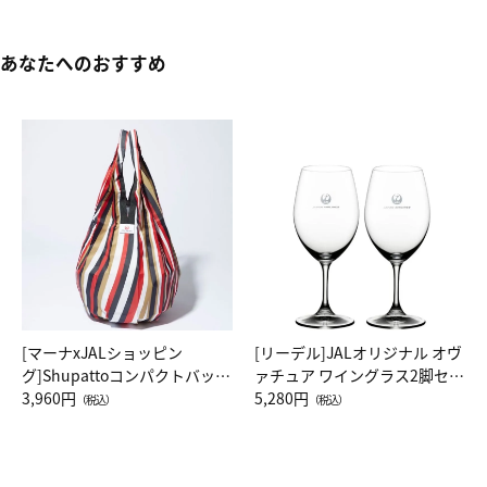
あなたへのおすすめ
[マーナxJALショッピン
[リーデル]JALオリジナル オヴ
グ]Shupattoコンパクトバッグ
ァチュア ワイングラス2脚セッ
Drop JAL客室乗務員（LC）ス
3,960円
ト（レッドワイン）
5,280円
（税込）
（税込）
カーフ柄