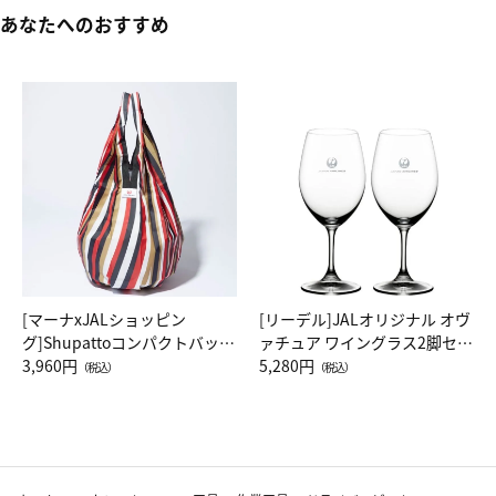
あなたへのおすすめ
[マーナxJALショッピン
[リーデル]JALオリジナル オヴ
グ]Shupattoコンパクトバッグ
ァチュア ワイングラス2脚セッ
Drop JAL客室乗務員（LC）ス
3,960円
ト（レッドワイン）
5,280円
（税込）
（税込）
カーフ柄