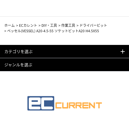
ホーム
>
ECカレント
>
DIY・工具
>
作業工具
>
ドライバービット
>
ベッセル(VESSEL) A20-4.5-55 ソケットビットA20 H4.5X55
カテゴリを選ぶ
ジャンルを選ぶ