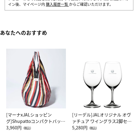
イン後、マイページ内
購入履歴一覧
からご確認いただけます。
あなたへのおすすめ
[マーナxJALショッピン
[リーデル]JALオリジナル オヴ
グ]Shupattoコンパクトバッグ
ァチュア ワイングラス2脚セッ
Drop JAL客室乗務員（LC）ス
3,960円
ト（レッドワイン）
5,280円
（税込）
（税込）
カーフ柄