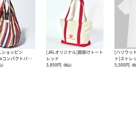
ALショッピン
[JALオリジナル]肩掛けトート
[ハリウッ
attoコンパクトバッ
レッド
ト]ストレ
JAL客室乗務員
3,850円
ーネック別
5,500円
込）
（税込）
（税
カーフ柄