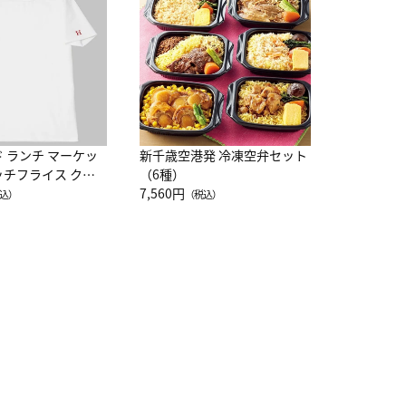
レー 200
10,800円
（
ド ランチ マーケッ
新千歳空港発 冷凍空弁セット
ッチフライス クル
（6種）
注半袖Ｔシャツ
7,560円
込）
（税込）