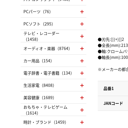
PCパーツ（76）
PCソフト（295）
テレビ・レコーダー
（1458）
●刃先:[[(+)]]2
●全長(mm):213
オーディオ・楽器（8764）
●軸:クロームバ
●軸長(mm):100
カー用品（154）
※メーカーの都
電子辞書・電子書籍（134）
生活家電（8408）
品番1
美容健康（1689）
JANコード
おもちゃ・テレビゲーム
（1614）
時計・ブランド（1459）