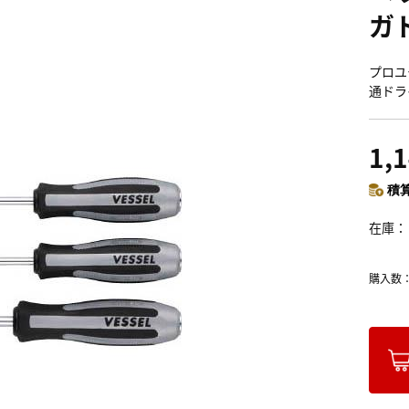
ガド
プロユ
通ドラ
1,
積算
在庫
購入数