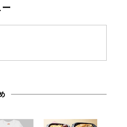
ュー
め
JAL特製