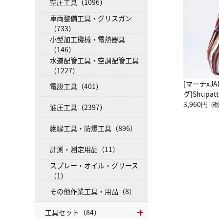
空圧工具（1096）
車両整備工具・グリスガン
（733）
小型加工機械・電熱器具
（146）
水道配管工具・空調配管工具
（1227）
[マーナxJ
電設工具（401）
グ]Shup
グ Drop 
3,960円
（税
油圧工具（2397）
（LC）ス
絶縁工具・防爆工具（896）
計測・測定用品（11）
スプレー・オイル・グリース
（1）
その他作業工具・用品（8）
工具セット（84）