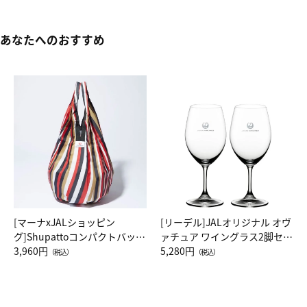
あなたへのおすすめ
[マーナxJALショッピン
[リーデル]JALオリジナル オヴ
グ]Shupattoコンパクトバッグ
ァチュア ワイングラス2脚セッ
Drop JAL客室乗務員（LC）ス
3,960円
ト（レッドワイン）
5,280円
（税込）
（税込）
カーフ柄