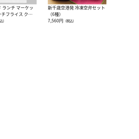
ド ランチ マーケッ
新千歳空港発 冷凍空弁セット
ッチフライス クル
（6種）
注半袖Ｔシャツ
7,560円
込）
（税込）