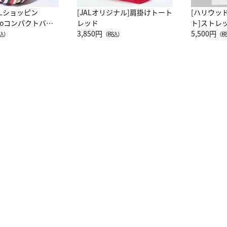
ALショッピン
[JALオリジナル]肩掛けトート
[ハリウッ
attoコンパクトバッ
レッド
ト]ストレ
JAL客室乗務員
3,850円
ーネック別
5,500円
込）
（税込）
（税
カーフ柄