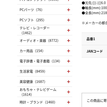
●刃先:[[(-)]]6.0
●軸長(mm):100
PCパーツ（76）
●全長(mm):218
PCソフト（295）
※メーカーの都
テレビ・レコーダー
（1462）
品番1
オーディオ・楽器（8772）
カー用品（154）
JANコード
電子辞書・電子書籍（134）
生活家電（8459）
美容健康（1687）
おもちゃ・テレビゲーム
（1614）
この商品に寄
時計・ブランド（1460）