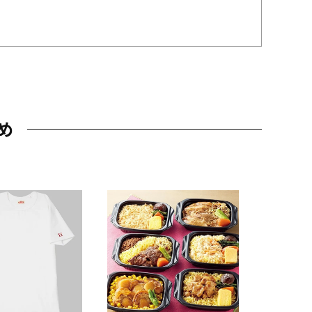
め
JAL特製
レー 200
10,800円
（