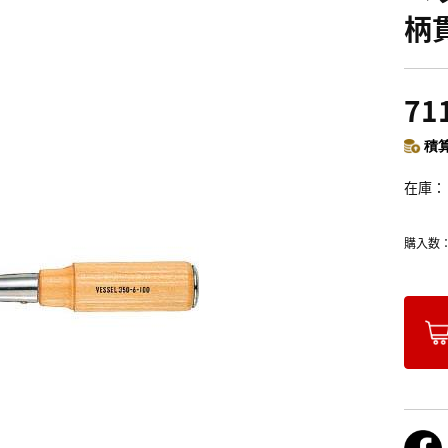
柄貫
71
積算
在庫
購入数