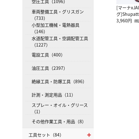
空圧工具（1096）
[マーナxJ
車両整備工具・グリスガン
グ]Shup
（733）
グ Drop 
3,960円
（税
小型加工機械・電熱器具
（LC）ス
（146）
水道配管工具・空調配管工具
（1227）
電設工具（400）
油圧工具（2397）
絶縁工具・防爆工具（896）
計測・測定用品（11）
スプレー・オイル・グリース
（1）
その他作業工具・用品（8）
工具セット（84）