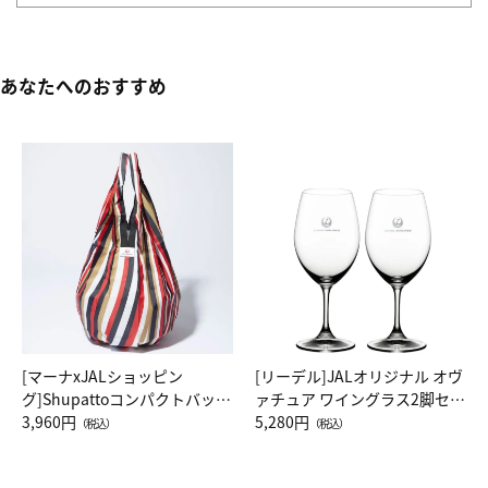
あなたへのおすすめ
[マーナxJALショッピン
[リーデル]JALオリジナル オヴ
グ]Shupattoコンパクトバッグ
ァチュア ワイングラス2脚セッ
Drop JAL客室乗務員（LC）ス
3,960円
ト（レッドワイン）
5,280円
（税込）
（税込）
カーフ柄