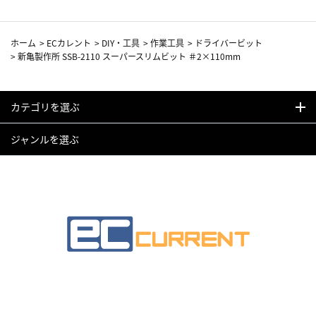
ホーム
>
ECカレント
>
DIY・工具
>
作業工具
>
ドライバービット
>
新亀製作所 SSB-2110 スーパースリムビット ＃2×110mm
カテゴリを選ぶ
ジャンルを選ぶ