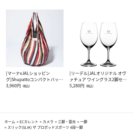
[マーナxJALショッピン
[リーデル]JALオリジナル オヴ
グ]Shupattoコンパクトバッグ
ァチュア ワイングラス2脚セッ
Drop JAL客室乗務員（LC）ス
3,960円
ト（レッドワイン）
5,280円
（税込）
（税込）
カーフ柄
ホーム
>
ECカレント
>
カメラ
>
三脚・雲台
>
一脚
>
スリック(SLIK) ザ プロポッドスポーツ 4段一脚