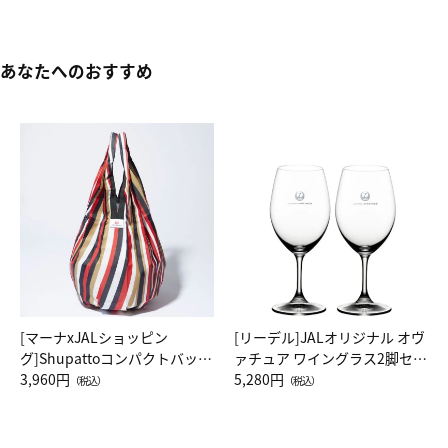
あなたへのおすすめ
[マーナxJALショッピン
[リーデル]JALオリジナル オヴ
グ]Shupattoコンパクトバッグ
ァチュア ワイングラス2脚セッ
Drop JAL客室乗務員（LC）ス
3,960円
ト（レッドワイン）
5,280円
（税込）
（税込）
カーフ柄