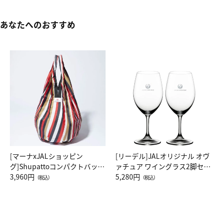
あなたへのおすすめ
[マーナxJALショッピン
[リーデル]JALオリジナル オヴ
グ]Shupattoコンパクトバッグ
ァチュア ワイングラス2脚セッ
Drop JAL客室乗務員（LC）ス
3,960円
ト（レッドワイン）
5,280円
（税込）
（税込）
カーフ柄