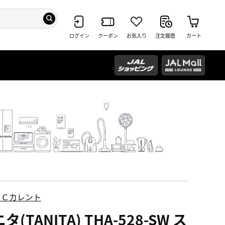
ログイン
クーポン
お気入り
注文履歴
カート
ＥＣカレント
タ(TANITA) THA-528-SW ス