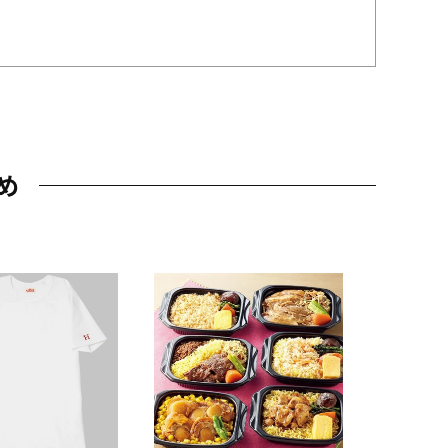
め
JAL特製
レー 200
10,800円
（