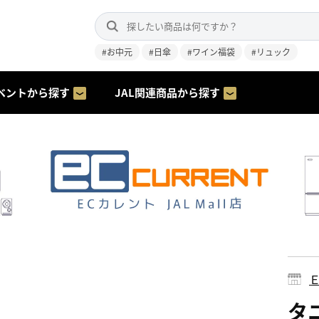
#お中元
#日傘
#ワイン福袋
#リュック
ベントから探す
JAL関連商品から探す
タニ