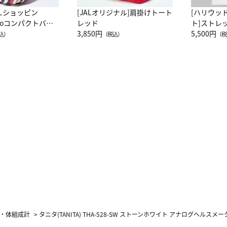
ALショッピン
[JALオリジナル]肩掛けトート
[ハリウッ
attoコンパクトバッ
レッド
ト]ストレ
JAL客室乗務員
3,850円
ーネック別
5,500円
込）
（税込）
（税
カーフ柄
・体組成計
>
タニタ(TANITA) THA-528-SW ストーンホワイト アナログヘルスメー