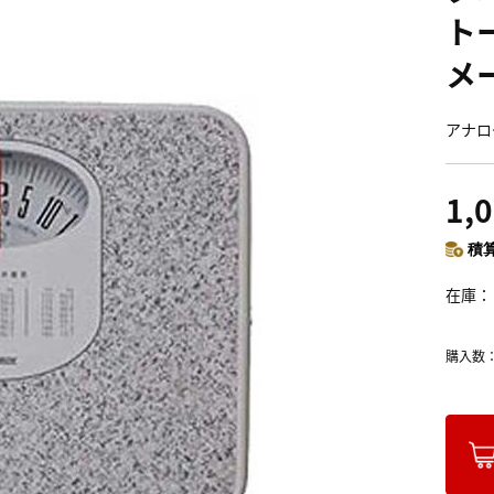
ト
メ
アナロ
1,
積算
在庫
購入数