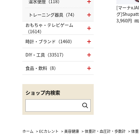
温水便座（118）
[マーナxJ
グ]Shup
トレーニング器具（74）
グ Drop 
3,960円
（税
おもちゃ・テレビゲーム
（LC）ス
（1614）
時計・ブランド（1460）
DIY・工具（33517）
食品・飲料（8）
ショップ内検索
ホーム
>
ECカレント
>
美容健康
>
体重計・血圧計・歩数計
>
体重