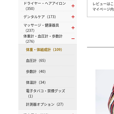
ドライヤー・ヘアアイロン
レビューはこ
（350）
マイページ
デンタルケア（173）
マッサージ・健康器具
（237）
体重計・血圧計・歩数計
（276）
体重・体組成計（109）
血圧計（65）
歩数計（40）
体温計（34）
電子タバコ・禁煙グッズ
（1）
計測器オプション（27）