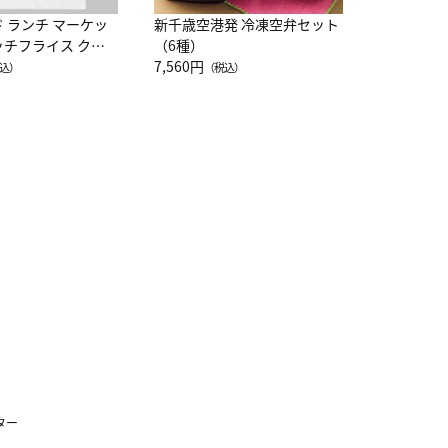
ド ランチ マーケッ
新千歳空港発 冷凍空弁セット
ッチフライス クル
（6種）
注半袖Ｔシャツ
7,560円
込）
（税込）
ター