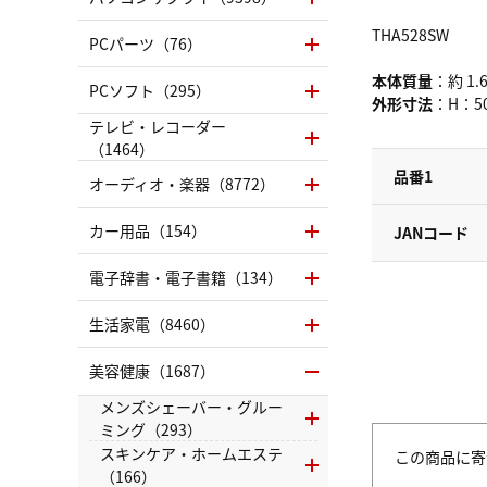
THA528SW
PCパーツ（76）
本体質量
：約 1.6
PCソフト（295）
外形寸法
：H：50
テレビ・レコーダー
（1464）
品番1
オーディオ・楽器（8772）
カー用品（154）
JANコード
電子辞書・電子書籍（134）
生活家電（8460）
美容健康（1687）
メンズシェーバー・グルー
ミング（293）
スキンケア・ホームエステ
この商品に寄
（166）