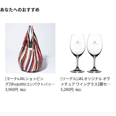
あなたへのおすすめ
[マーナxJALショッピン
[リーデル]JALオリジナル オヴ
グ]Shupattoコンパクトバッグ
ァチュア ワイングラス2脚セッ
Drop JAL客室乗務員（LC）ス
3,960円
ト（レッドワイン）
5,280円
（税込）
（税込）
カーフ柄