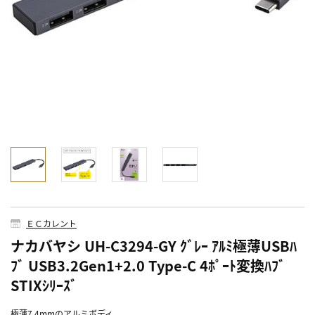
ＥＣカレント
ナカバヤシ UH-C3294-GY ｸﾞﾚｰ ｱﾙﾐ極薄USBﾊ
ﾌﾞ USB3.2Gen1+2.0 Type-C 4ﾎﾟｰﾄ変換ﾊﾌﾞ
STIXｼﾘｰｽﾞ
極薄7.4mmのアルミボディ