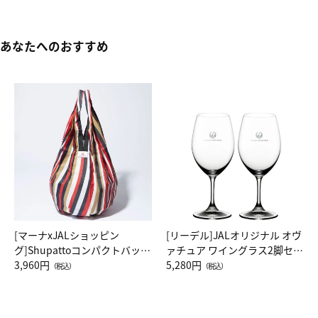
あなたへのおすすめ
[マーナxJALショッピン
[リーデル]JALオリジナル オヴ
グ]Shupattoコンパクトバッグ
ァチュア ワイングラス2脚セッ
Drop JAL客室乗務員（LC）ス
3,960円
ト（レッドワイン）
5,280円
（税込）
（税込）
カーフ柄