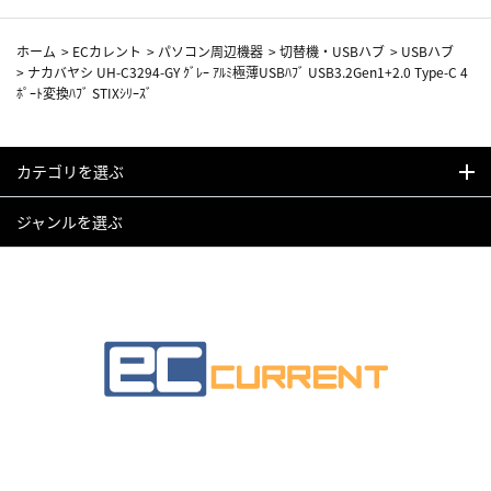
ホーム
>
ECカレント
>
パソコン周辺機器
>
切替機・USBハブ
>
USBハブ
>
ナカバヤシ UH-C3294-GY ｸﾞﾚｰ ｱﾙﾐ極薄USBﾊﾌﾞ USB3.2Gen1+2.0 Type-C 4
ﾎﾟｰﾄ変換ﾊﾌﾞ STIXｼﾘｰｽﾞ
カテゴリを選ぶ
ジャンルを選ぶ