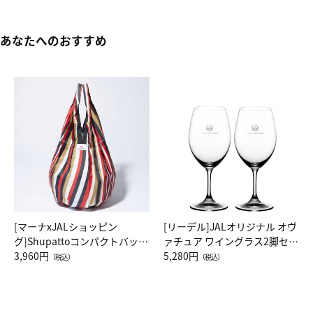
あなたへのおすすめ
[マーナxJALショッピン
[リーデル]JALオリジナル オヴ
グ]Shupattoコンパクトバッグ
ァチュア ワイングラス2脚セッ
Drop JAL客室乗務員（LC）ス
3,960円
ト（レッドワイン）
5,280円
（税込）
（税込）
カーフ柄