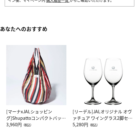
イン後、マイページ内
購入履歴一覧
からご確認いただけます。
あなたへのおすすめ
[マーナxJALショッピン
[リーデル]JALオリジナル オヴ
グ]Shupattoコンパクトバッグ
ァチュア ワイングラス2脚セッ
Drop JAL客室乗務員（LC）ス
3,960円
ト（レッドワイン）
5,280円
（税込）
（税込）
カーフ柄