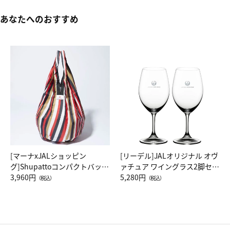
あなたへのおすすめ
[マーナxJALショッピン
[リーデル]JALオリジナル オヴ
グ]Shupattoコンパクトバッグ
ァチュア ワイングラス2脚セッ
Drop JAL客室乗務員（LC）ス
3,960円
ト（レッドワイン）
5,280円
（税込）
（税込）
カーフ柄