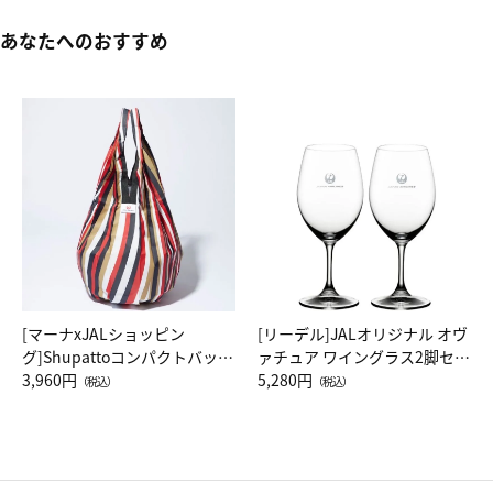
あなたへのおすすめ
[マーナxJALショッピン
[リーデル]JALオリジナル オヴ
グ]Shupattoコンパクトバッグ
ァチュア ワイングラス2脚セッ
Drop JAL客室乗務員（LC）ス
3,960円
ト（レッドワイン）
5,280円
（税込）
（税込）
カーフ柄