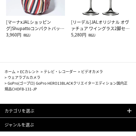
[マーナxJALショッピン
[リーデル]JALオリジナル オヴ
グ]Shupattoコンパクトバッグ
ァチュア ワイングラス2脚セッ
Drop JAL客室乗務員（LC）ス
3,960円
ト（レッドワイン）
5,280円
（税込）
（税込）
カーフ柄
ホーム
>
ECカレント
>
テレビ・レコーダー
>
ビデオカメラ
>
ウェアラブルカメラ
>
GoPro(ゴープロ) GoPro HERO13BLACKクリエイターエディション国内正
規品CHDFB-131-JP
カテゴリを選ぶ
ジャンルを選ぶ