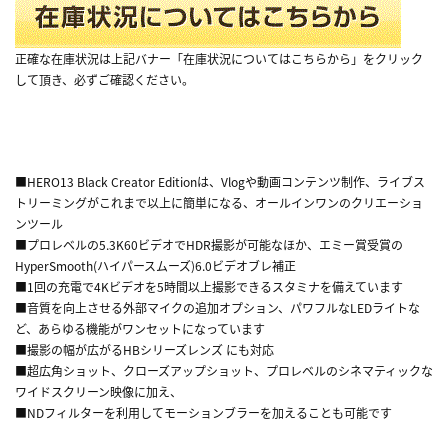
正確な在庫状況は上記バナー「在庫状況についてはこちらから」をクリック
して頂き、必ずご確認ください。
■HERO13 Black Creator Editionは、Vlogや動画コンテンツ制作、ライブス
トリーミングがこれまで以上に簡単になる、オールインワンのクリエーショ
ンツール
■プロレベルの5.3K60ビデオでHDR撮影が可能なほか、エミー賞受賞の
HyperSmooth(ハイパースムーズ)6.0ビデオブレ補正
■1回の充電で4Kビデオを5時間以上撮影できるスタミナを備えています
■音質を向上させる外部マイクの追加オプション、パワフルなLEDライトな
ど、あらゆる機能がワンセットになっています
■撮影の幅が広がるHBシリーズレンズ にも対応
■超広角ショット、クローズアップショット、プロレベルのシネマティックな
ワイドスクリーン映像に加え、
■NDフィルターを利用してモーションブラーを加えることも可能です