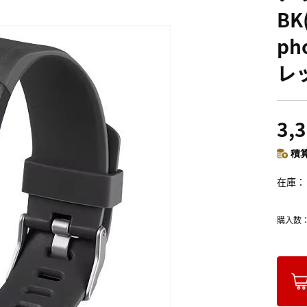
BK
ph
レ
3,
積算
在庫
購入数