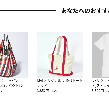
あなたへのおすす
ALショッピン
[JALオリジナル]肩掛けトート
[ハリウッ
attoコンパクトバッ
レッド
ト]ストレ
JAL客室乗務員
3,850円
ーネック別
5,500円
込）
（税込）
（税
カーフ柄