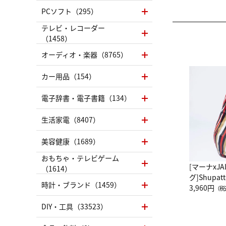
PCソフト（295）
テレビ・レコーダー
（1458）
オーディオ・楽器（8765）
カー用品（154）
電子辞書・電子書籍（134）
生活家電（8407）
美容健康（1689）
おもちゃ・テレビゲーム
[マーナxJ
（1614）
グ]Shup
時計・ブランド（1459）
グ Drop 
3,960円
（税
（LC）ス
DIY・工具（33523）