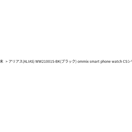
末
>
アリアス(ALIAS) WW21001S-BK(ブラック) ommix smart phone watc