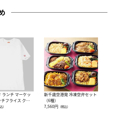
め
JAL特製
レー 200
10,800円
（
ド ランチ マーケッ
新千歳空港発 冷凍空弁セット
ッチフライス クル
（6種）
注半袖Ｔシャツ
7,560円
込）
（税込）