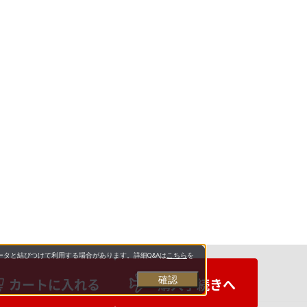
タと結びつけて利用する場合があります。詳細Q&Aは
こちら
を
確認
カートに入れる
購入手続きへ