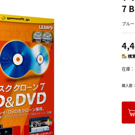
7 
ブルー
4,
積算
在庫
購入数