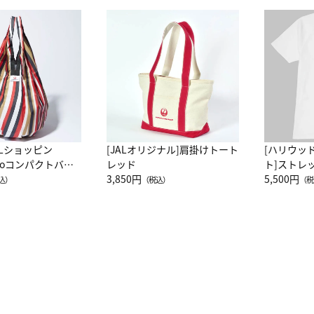
ALショッピン
[JALオリジナル]肩掛けトート
[ハリウッ
attoコンパクトバッ
レッド
ト]ストレ
JAL客室乗務員
3,850円
ーネック別
5,500円
込）
（税込）
（税
カーフ柄