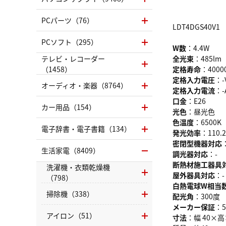
PCパーツ（76）
LDT4DGS40V1
PCソフト（295）
W数
：4.4W
テレビ・レコーダー
全光束
：485lm
（1458）
定格寿命
：400
定格入力電圧
：-
オーディオ・楽器（8764）
定格入力電流
：-
口金
：E26
カー用品（154）
光色
：昼光色
色温度
：6500K
電子辞書・電子書籍（134）
発光効率
：110.
密閉型機器対応
生活家電（8409）
調光器対応
：-
断熱材施工器具
洗濯機・衣類乾燥機
屋外器具対応
：-
（798）
白熱電球W相当
掃除機（338）
配光角
：300度
メーカー保証
：
アイロン（51）
寸法
：幅 40×高