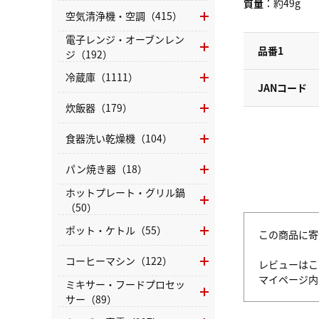
質量
：約49g
空気清浄機・空調（415）
電子レンジ・オーブンレン
品番1
ジ（192）
冷蔵庫（1111）
JANコード
炊飯器（179）
食器洗い乾燥機（104）
パン焼き器（18）
ホットプレート・グリル鍋
（50）
ポット・ケトル（55）
この商品に寄
コーヒーマシン（122）
レビューはこ
マイページ
ミキサー・フードプロセッ
サー（89）