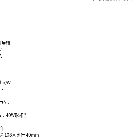
00時間
V
A
2lm/W
：-
対応
：-
数
：40W形相当
5年
さ 108×奥行 40mm