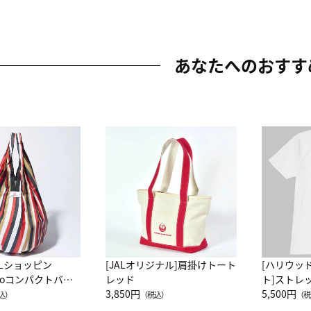
あなたへのおすす
ALショッピン
[JALオリジナル]肩掛けトート
[ハリウッ
attoコンパクトバッ
レッド
ト]ストレ
JAL客室乗務員
3,850円
ーネック別
5,500円
込）
（税込）
（税
カーフ柄