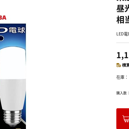
昼光
相当
LED
1,
積算
在庫
購入数