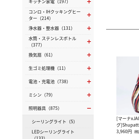
キッチン家電（197）
コンロ・IHクッキングヒー
ター（214）
浄水器・整水器（131）
水筒・ステンレスボトル
（377）
換気扇（61）
生ゴミ処理機（11）
電池・充電池（738）
ミシン（79）
照明器具（875）
[マーナxJ
シーリングライト（5）
グ]Shup
グ Drop 
3,960円
LEDシーリングライト
（税
（LC）ス
（133）