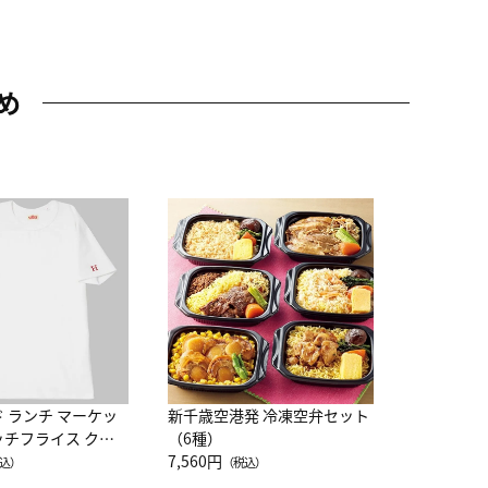
め
JAL特製
レー 200
10,800円
（
ド ランチ マーケッ
新千歳空港発 冷凍空弁セット
ッチフライス クル
（6種）
注半袖Ｔシャツ
7,560円
込）
（税込）