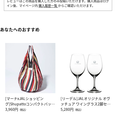
レビューはこの商品を購入した方のみ投稿いただけます。購入商品はログ
イン後、マイページ内
購入履歴一覧
からご確認いただけます。
あなたへのおすすめ
[マーナxJALショッピン
[リーデル]JALオリジナル オヴ
グ]Shupattoコンパクトバッグ
ァチュア ワイングラス2脚セッ
Drop JAL客室乗務員（LC）ス
3,960円
ト（レッドワイン）
5,280円
（税込）
（税込）
カーフ柄