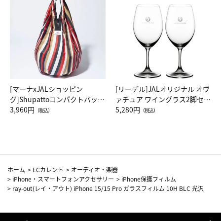
[マーナxJALショッピン
[リーデル]JALオリジナル オヴ
グ]Shupattoコンパクトバッグ
ァチュア ワイングラス2脚セッ
Drop JAL客室乗務員（LC）ス
3,960円
ト（レッドワイン）
5,280円
（税込）
（税込）
カーフ柄
ホーム
>
ECカレント
>
オーディオ・楽器
>
iPhone・スマートフォンアクセサリー
>
iPhone保護フィルム
>
ray-out(レイ・アウト) iPhone 15/15 Pro ガラスフィルム 10H BLC 光沢