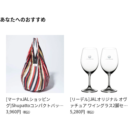
あなたへのおすすめ
[マーナxJALショッピン
[リーデル]JALオリジナル オヴ
グ]Shupattoコンパクトバッグ
ァチュア ワイングラス2脚セッ
Drop JAL客室乗務員（LC）ス
3,960円
ト（レッドワイン）
5,280円
（税込）
（税込）
カーフ柄