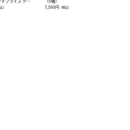
ッチフライス クル
（6種）
注半袖Ｔシャツ
7,560円
込）
（税込）