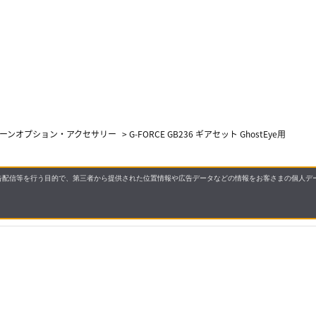
ーンオプション・アクセサリー
>
G-FORCE GB236 ギアセット GhostEye用
配信等を行う目的で、第三者から提供された位置情報や広告データなどの情報をお客さまの個人デー
660円
（税込）
要
プライバシーポリシー
積算 6 マイル (1倍)
について
配送について