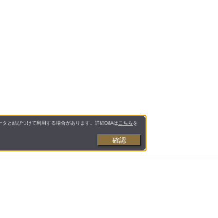
タと結びつけて利用する場合があります。詳細Q&Aは
こちら
を
確認
カートに入れる
購入手続きへ
お支払いについて
送料について