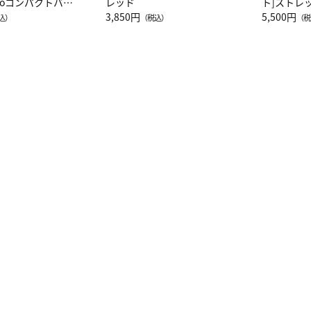
attoコンパクトバッ
レッド
ト]ストレ
JAL客室乗務員
3,850円
ーネック別
5,500円
込）
（税込）
（税
カーフ柄