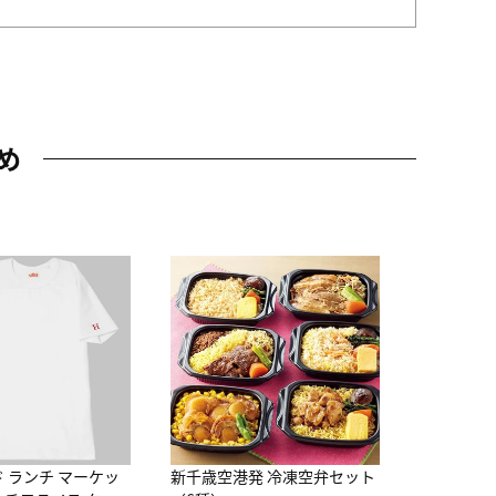
め
JAL特製
レー 200
10,800円
（
ド ランチ マーケッ
新千歳空港発 冷凍空弁セット