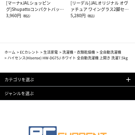
[マーナxJALショッピン
[リーデル]JALオリジナル オヴ
グ]Shupattoコンパクトバッグ
ァチュア ワイングラス2脚セッ
Drop JAL客室乗務員（LC）ス
3,960円
ト（レッドワイン）
5,280円
（税込）
（税込）
カーフ柄
ホーム
>
ECカレント
>
生活家電
>
洗濯機・衣類乾燥機
>
全自動洗濯機
>
ハイセンス(Hisense) HW-DG75J ホワイト 全自動洗濯機 上開き 洗濯7.5kg
カテゴリを選ぶ
ジャンルを選ぶ